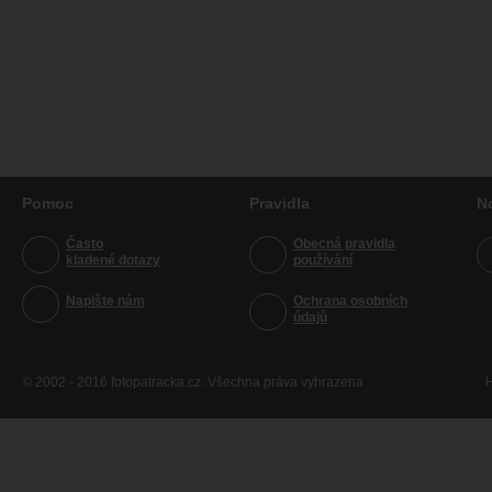
Pomoc
Pravidla
N
Často
Obecná pravidla
kladené dotazy
používání
Napište nám
Ochrana osobních
údajů
© 2002 - 2016 fotopatracka.cz. Všechna práva vyhrazena
H