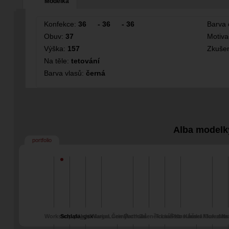
Modelka
Konfekce:
36
-
36
-
36
Barva 
Obuv:
37
Motiv
Výška:
157
Zkušen
Na těle:
tetování
Barva vlasů:
černá
Alba modelk
portfolio
Workshop polsko
Schlafa_gsk
Kamil Varga
Marian Černý
Lucie Jechová
Matthias
Zdeněk Linhart
Tomáš Komárek
Petr Kučera
Josef Morawitz
Kluk z Hr
Mar