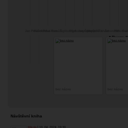
Jan Poláček
Pavel Prhal
Jirka Ares
Tomáš
Sglitomysl
Ellphotography
Jan Čermák
Martphoto
Jiří Uvízl
Janonfilm
JNPortrai
Dan
Album "
bez názvu
bez názvu
Návštěvní kniha
Mikola
10. 04. 2024
19:30