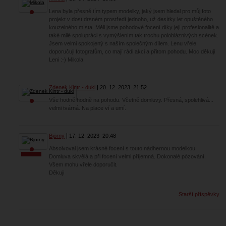
Lena byla přesně tím typem modelky, jaký jsem hledal pro můj foto
projekt v dost drsném prostředí jednoho, už desítky let opuštěného
kouzelného místa. Měli jsme pohodové focení díky její profesionalitě a
také milé spolupráci s vymýšlením tak trochu polobláznivých scének.
Jsem velmi spokojený s naším společným dílem. Lenu vřele
doporučuji fotografům, co mají rádi akci a přitom pohodu. Moc děkuji
Leni :-) Mikola
Zdenek Kintr - duki
20. 12. 2023
21:52
Vše hodně hodně na pohodu. Včetně domluvy. Přesná, spolehlivá...
velmi tvárná. Na place ví a umí.
Björny
17. 12. 2023
20:48
Absolvoval jsem krásné focení s touto nádhernou modelkou.
Domluva skvělá a při focení velmi příjemná. Dokonalé pózování.
Všem mohu vřele doporučit.
Děkuji
Starší příspěvky