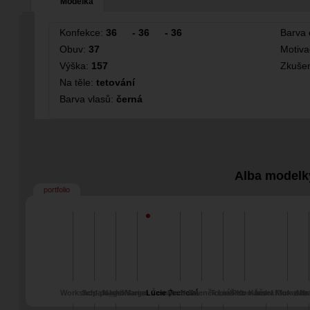
Modelka
Konfekce:
36
-
36
-
36
Barva 
Obuv:
37
Motiv
Výška:
157
Zkušen
Na těle:
tetování
Barva vlasů:
černá
Alba modelk
portfolio
Workshop polsko
Schlafa_gsk
Kamil Varga
Marian Černý
Lucie Jechová
Matthias
Zdeněk Linhart
Tomáš Komárek
Petr Kučera
Josef Morawitz
Kluk z Hr
Mar