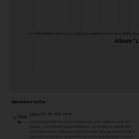
Jan Poláček
Pavel Prhal
Jirka Ares
Tomáš
Sglitomysl
Ellphotography
Jan Čermák
Martphoto
Jiří Uvízl
Janonfilm
JNPortrai
Dan
Album "L
Návštěvní kniha
Mikola
10. 04. 2024
19:30
Lena byla přesně tím typem modelky, jaký jsem hledal pro můj foto
projekt v dost drsném prostředí jednoho, už desítky let opuštěného
kouzelného místa. Měli jsme pohodové focení díky její profesionalitě a
také milé spolupráci s vymýšlením tak trochu polobláznivých scének.