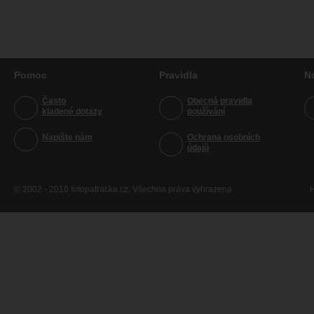
Pomoc
Pravidla
N
Často
Obecná pravidla
kladené dotazy
používání
Napište nám
Ochrana osobních
údajů
© 2002 - 2016 fotopatracka.cz. Všechna práva vyhrazena
H