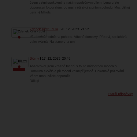
Jsem velmi spokojený s naším společným dílem. Lenu vřele
doporučuji fotografům, co mají rádi akci a přitom pohodu. Moc děkuji
Leni :-) Mikola
Zdenek Kintr - duki
20. 12. 2023
21:52
Vše hodně hodně na pohodu. Včetně domluvy. Přesná, spolehlivá...
velmi tvárná. Na place ví a umí.
Björny
17. 12. 2023
20:48
Absolvoval jsem krásné focení s touto nádhernou modelkou.
Domluva skvělá a při focení velmi příjemná. Dokonalé pózování.
Všem mohu vřele doporučit.
Děkuji
Starší příspěvky