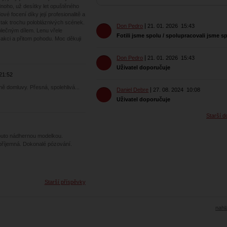
dnoho, už desítky let opuštěného
é focení díky její profesionalitě a
 tak trochu polobláznivých scének.
Don Pedro
21. 01. 2026
15:43
lečným dílem. Lenu vřele
Fotili jsme spolu / spolupracovali jsme s
i akci a přitom pohodu. Moc děkuji
Don Pedro
21. 01. 2026
15:43
Uživatel doporučuje
21:52
 domluvy. Přesná, spolehlivá...
Daniel Debre
27. 08. 2024
10:08
Uživatel doporučuje
Starší d
touto nádhernou modelkou.
 příjemná. Dokonalé pózování.
Starší příspěvky
nahlá