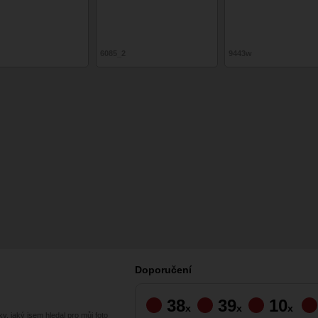
6085_2
9443w
Doporučení
38
39
10
x
x
x
, jaký jsem hledal pro můj foto