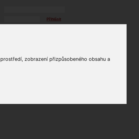
Přihlásit
přihlásit trvale
přihlášení
Zapomenuté heslo?
profil
o prostředí, zobrazení přizpůsobeného obsahu a
in
e