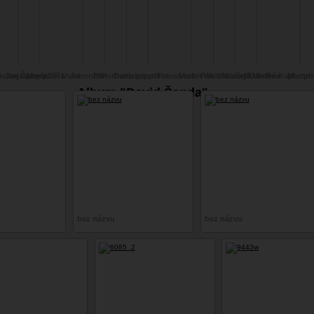
l
hotography
Jan Čermák
Martphoto
Jiří Uvízl
Janonfilm
JNPortraits
Danielphoto
zappfoto
Tomas-tak
Martin Weis
Petr Maťašeje
Martin Kukol
61Medvěd
Rosťaphoto
Martph
Album "David Šanda"
bez názvu
bez názvu