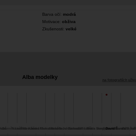
Barva očí:
modrá
Motivace:
obživa
Zkušenosti:
velké
Alba modelky
na fotografiích uživ
hová
hias
Zdeněk Linhart
Tomáš Komárek
Petr Kučera
Josef Morawitz
Kluk z Hradce
Markéta Jalovcova
Pavel Zamrazil
Richard Tesařík
Jan Liberta
Boris Berghammer
Vendys
David Šanda
Martin Skřiv
R6_Isi
P