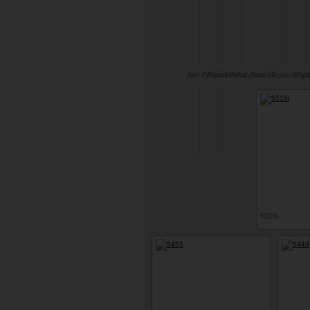
Jan Poláček
Pavel Prhal
Jirka Ares
Tomáš
Sglitomys
Ellp
5516i