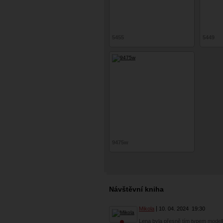
5455
5449
9475w
Návštěvní kniha
Mikola
10. 04. 2024
19:30
Lena byla přesně tím typem modelky