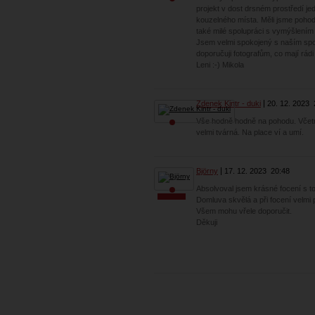
projekt v dost drsném prostředí je
kouzelného místa. Měli jsme pohodov
také milé spolupráci s vymýšlením
Jsem velmi spokojený s naším spo
doporučuji fotografům, co mají rád
Leni :-) Mikola
Zdenek Kintr - duki
20. 12. 2023
Vše hodně hodně na pohodu. Včetně
velmi tvárná. Na place ví a umí.
Björny
17. 12. 2023
20:48
Absolvoval jsem krásné focení s 
Domluva skvělá a při focení velmi
Všem mohu vřele doporučit.
Děkuji