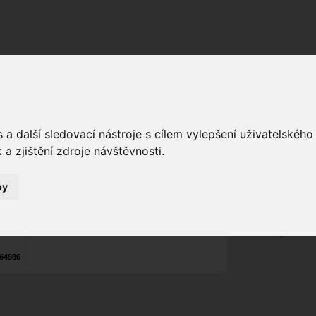
Fórum
Galerie
Události
Blogy
a další sledovací nástroje s cílem vylepšení uživatelskéh
Lena321
ias
a zjištění zdroje návštěvnosti.
Poslat vzkaz
4
Nekontaktován
by
Zařadit do skup
Aktivity uživatel
64986