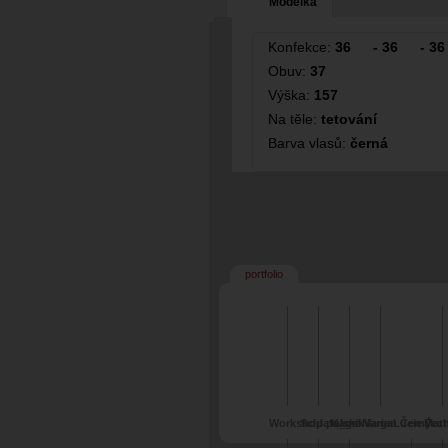
Modelka
Konfekce:
36
-
36
-
36
Obuv:
37
Výška:
157
Na těle:
tetování
Barva vlasů:
černá
portfolio
Workshop polsko
Schlafa_gsk
Kamil Varga
Marian Černý
Lucie Jec
Matt