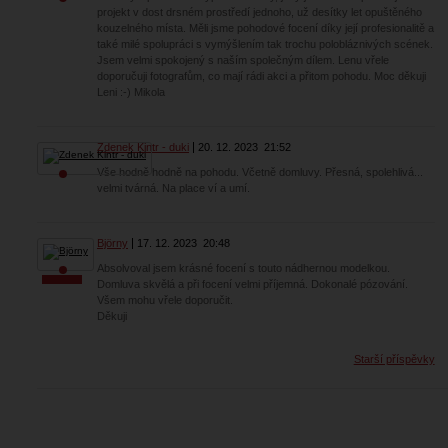
projekt v dost drsném prostředí jednoho, už desítky let opuštěného
kouzelného místa. Měli jsme pohodové focení díky její profesionalitě a
také milé spolupráci s vymýšlením tak trochu polobláznivých scének.
Jsem velmi spokojený s naším společným dílem. Lenu vřele
doporučuji fotografům, co mají rádi akci a přitom pohodu. Moc děkuji
Leni :-) Mikola
Zdenek Kintr - duki
20. 12. 2023
21:52
Vše hodně hodně na pohodu. Včetně domluvy. Přesná, spolehlivá...
velmi tvárná. Na place ví a umí.
Björny
17. 12. 2023
20:48
Absolvoval jsem krásné focení s touto nádhernou modelkou.
Domluva skvělá a při focení velmi příjemná. Dokonalé pózování.
Všem mohu vřele doporučit.
Děkuji
Starší příspěvky