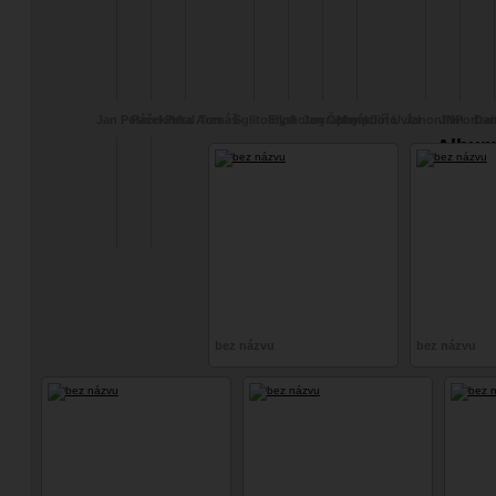
Jan Poláček
Pavel Prhal
Jirka Ares
Tomáš
Sglitomysl
Ellphotography
Jan Čermák
Martphoto
Jiří Uvízl
Janonfilm
JNPortrai
Dan
Album
bez názvu
bez názvu