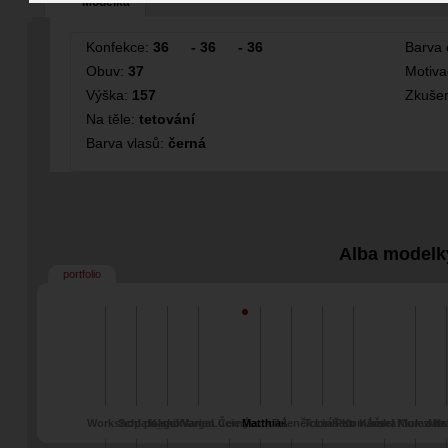
Modelka
Konfekce:
36
-
36
-
36
Barva 
Obuv:
37
Motiv
Výška:
157
Zkušen
Na těle:
tetování
Barva vlasů:
černá
Alba modelk
portfolio
Workshop polsko
Schlafa_gsk
Kamil Varga
Marian Černý
Lucie Jechová
Matthias
Zdeněk Linhart
Tomáš Komárek
Petr Kučera
Josef Morawitz
Kluk z Hr
Mar