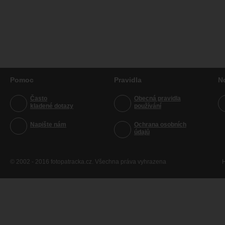
Pomoc
Pravidla
N
Často
Obecná pravidla
kladené dotazy
používání
Napište nám
Ochrana osobních
údajů
© 2002 - 2016 fotopatracka.cz. Všechna práva vyhrazena
H