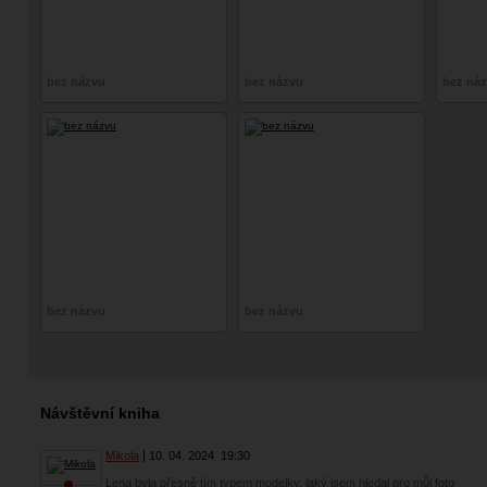
bez názvu
bez názvu
bez ná
bez názvu
bez názvu
Návštěvní kniha
Mikola
10. 04. 2024
19:30
Lena byla přesně tím typem modelky, jaký jsem hledal pro můj foto