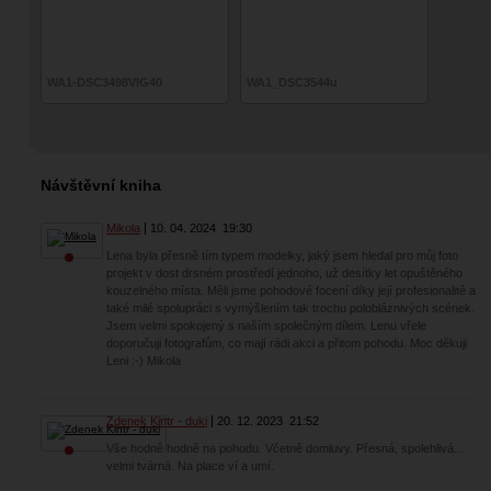
WA1-DSC3498VIG40
WA1_DSC3544u
Návštěvní kniha
Mikola
10. 04. 2024
19:30
Lena byla přesně tím typem modelky, jaký jsem hledal pro můj foto
projekt v dost drsném prostředí jednoho, už desítky let opuštěného
kouzelného místa. Měli jsme pohodové focení díky její profesionalitě a
také milé spolupráci s vymýšlením tak trochu polobláznivých scének.
Jsem velmi spokojený s naším společným dílem. Lenu vřele
doporučuji fotografům, co mají rádi akci a přitom pohodu. Moc děkuji
Leni :-) Mikola
Zdenek Kintr - duki
20. 12. 2023
21:52
Vše hodně hodně na pohodu. Včetně domluvy. Přesná, spolehlivá...
velmi tvárná. Na place ví a umí.