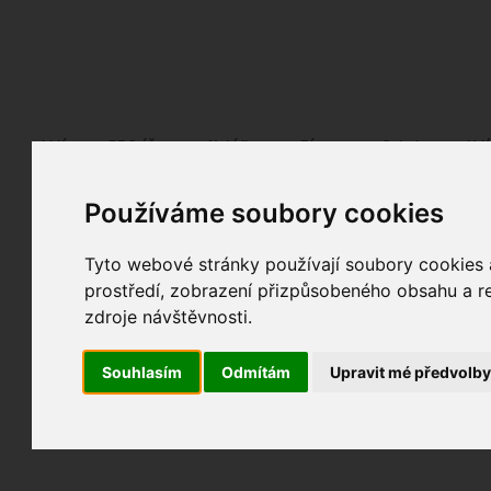
Fotopátračka.cz
Lidé
PRO účet
Nabídky
Fórum
Galerie
Udá
Používáme soubory cookies
Seznam bloggerů / bloggerek
Propagujte se
Tyto webové stránky používají soubory cookies a
prostředí, zobrazení přizpůsobeného obsahu a re
zdroje návštěvnosti.
Souhlasím
Odmítám
Upravit mé předvolb