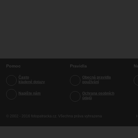
Pomoc
Pravidla
N
Často
Obecná pravidla
kladené dotazy
používání
Napište nám
Ochrana osobních
údajů
© 2002 - 2016 fotopatracka.cz. Všechna práva vyhrazena
H