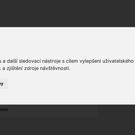
Fórum
Galerie
Události
Blogy
a další sledovací nástroje s cílem vylepšení uživatelskéh
Poslat vzkaz
a zjištění zdroje návštěvnosti.
0
Nekontaktován
by
Zařadit do skup
Aktivity uživatel
13501