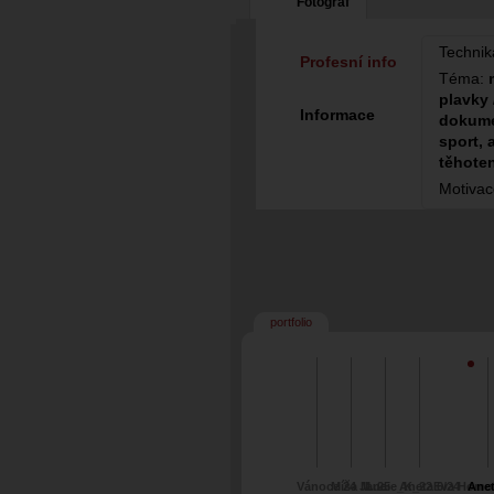
Fotograf
Technik
Profesní info
Téma:
plavky 
Informace
dokume
sport, 
těhoten
Motiva
portfolio
Vánoce 24 Jana
Míša M. 25
Lucie_K_22
Aneta 6/24
Eva Homol
Anet