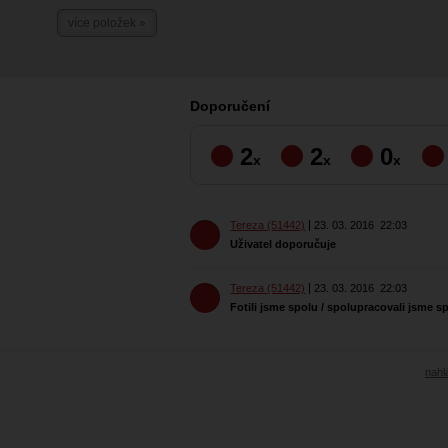
více položek »
Doporučení
2
2
0
x
x
x
Tereza (51442)
23. 03. 2016
22:03
Uživatel doporučuje
Tereza (51442)
23. 03. 2016
22:03
Fotili jsme spolu / spolupracovali jsme s
nahlá