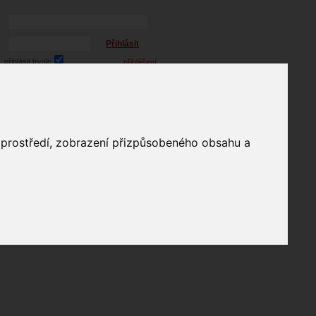
Přihlásit
přihlásit trvale
přihlášení
Zapomenuté heslo?
profil
o prostředí, zobrazení přizpůsobeného obsahu a
in
e