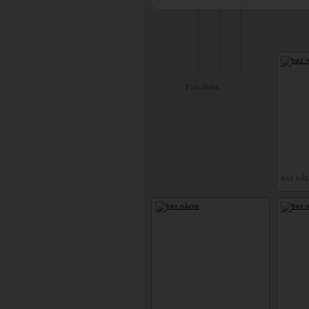
#drzá a vyzývavá
FutuRela
bez ná