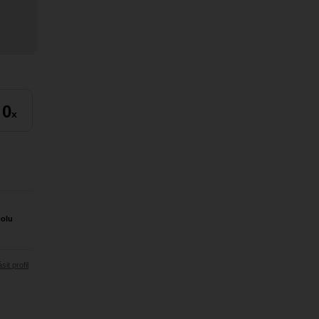
0
x
polu
sit profil