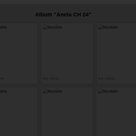
cosplay
Album "Aneta CH 24"
zvu
bez názvu
bez názvu