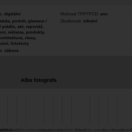
a:
digitální
Možnost TFP/TFCD:
ano
móda, portrét, glamour /
Zkušenosti:
střední
/ prádlo, akt, reportáž,
nt, reklama, produkty,
architektura, vlasy,
ství, fototesty
ce:
zábava
Alba fotografa
ka 24
a CH 24
Pan Tau 24
Eva 23
Aneta
Velma a Daphne -
Kelly
baletka Julie
Stín
2020 Tereza
Klára II
Klára
Juliietta
Barusblonde
Eva a Klaudi
já :-)
S