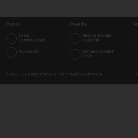
Pomoc
Pravidla
N
Často
Obecná pravidla
kladené dotazy
používání
Napište nám
Ochrana osobních
údajů
© 2002 - 2016 fotopatracka.cz. Všechna práva vyhrazena
H