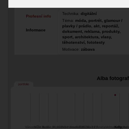
Fotograf
Technika:
digitální
Profesní info
Téma:
móda, portrét, glamour /
plavky / prádlo, akt, reportáž,
Informace
dokument, reklama, produkty,
sport, architektura, vlasy,
těhotenství, fototesty
Motivace:
zábava
Alba fotogra
portfolio
Vánoce 24 Jana
Míša M. 25
Lucie_K_22
Aneta 6/24
Eva Homolka 24
Aneta CH 24
Pan Tau 24
Eva 23
Aneta
Velma a Daphne
Kelly
bal