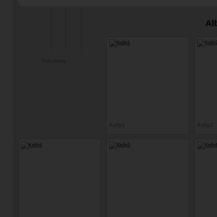
#drzá a vyzývavá
cosplay
Al
FutuRela
Kelly1
Kelly2