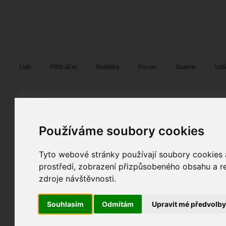
Fotopátračka.cz
Lidé
PRO účet
Nabídky
Fórum
Galerie
Udá
Vladimír B
Pohlaví:
muž
Věk:
40
Používáme soubory cookies
Plzeň
4
Jazyk:
cs
Tyto webové stránky používají soubory cookies a
0
prostředí, zobrazení přizpůsobeného obsahu a re
4
Poslední přihlášení:
včera
zdroje návštěvnosti.
Registrace:
05. 08. 2014
| ID:
113501
Souhlasím
Odmítám
Upravit mé předvolb