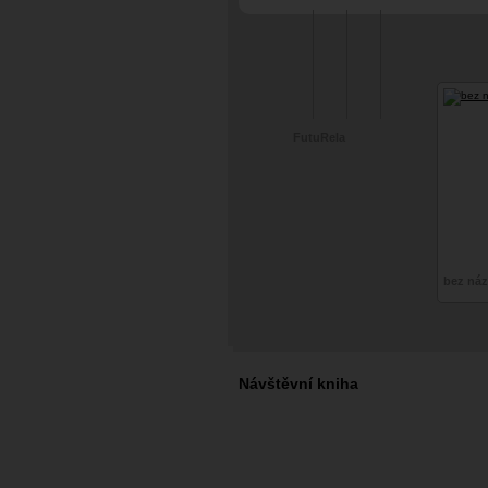
#drzá a vyzývavá
FutuRela
bez ná
Návštěvní kniha