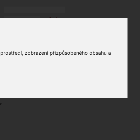
Přihlásit
přihlásit trvale
přihlášení
Zapomenuté heslo?
profil
o prostředí, zobrazení přizpůsobeného obsahu a
in
e