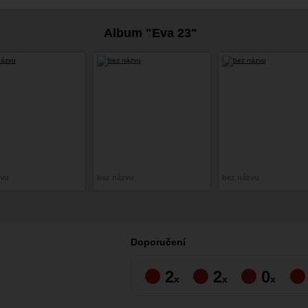
cosplay
Album "Eva 23"
zvu
bez názvu
bez názvu
Doporučení
2
2
0
x
x
x