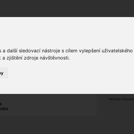
Fórum
Galerie
Události
Blogy
a další sledovací nástroje s cílem vylepšení uživatelskéh
a zjištění zdroje návštěvnosti.
Poslat vzkaz
0
by
Nekontaktován
Zařadit do skup
Aktivity uživatel
26
13501