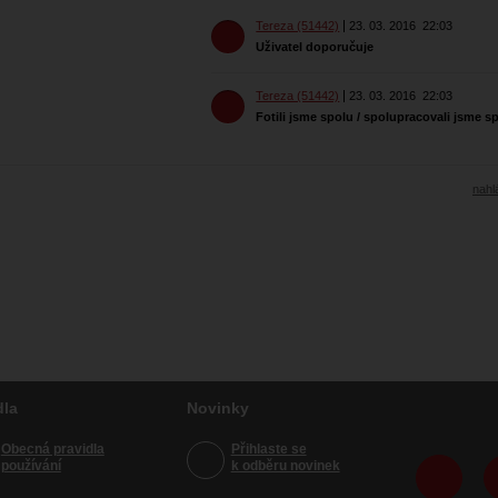
Tereza (51442)
23. 03. 2016
22:03
Uživatel doporučuje
Tereza (51442)
23. 03. 2016
22:03
Fotili jsme spolu / spolupracovali jsme s
nahlá
dla
Novinky
Obecná pravidla
Přihlaste se
používání
k odběru novinek