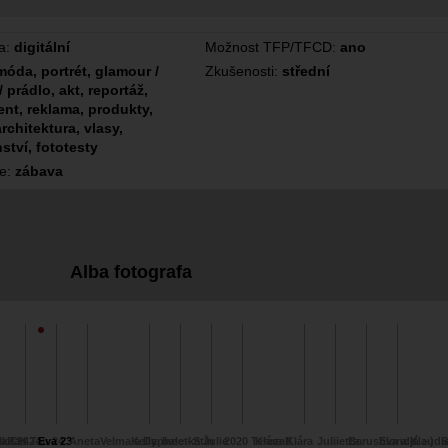
a:
digitální
Možnost TFP/TFCD:
ano
móda, portrét, glamour /
Zkušenosti:
střední
/ prádlo, akt, reportáž,
nt, reklama, produkty,
architektura, vlasy,
ství, fototesty
ce:
zábava
Alba fotografa
ka 24
a CH 24
Pan Tau 24
Eva 23
Aneta
Velma a Daphne -
Kelly
baletka Julie
Stín
2020 Tereza
Klára II
Klára
Juliietta
Barusblonde
Eva a Klaudi
já :-)
S