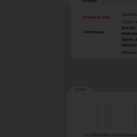
Fotograf
Technik
Profesní info
Téma:
plavky 
Informace
dokume
sport, 
těhoten
Motiva
portfolio
Vánoce 24 Jana
Míša M. 25
Lucie_K_22
Aneta 6/24
Eva Homol
Anet