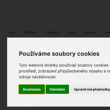
Fotopátračka.cz
Lidé
PRO účet
Nabídky
Fórum
Galerie
Udá
Vladimír B
Používáme soubory cookies
Pohlaví:
muž
Věk:
40
Plzeň
Tyto webové stránky používají soubory cookies a
4
Jazyk:
cs
prostředí, zobrazení přizpůsobeného obsahu a re
zdroje návštěvnosti.
0
4
Poslední přihlášení:
dnes
Souhlasím
Odmítám
Upravit mé předvolb
Registrace:
05. 08. 2014
| ID:
113501