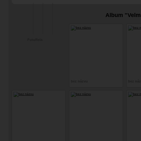
#drzá a vyzývavá
cosplay
Album "Velma
FutuRela
bez názvu
bez ná