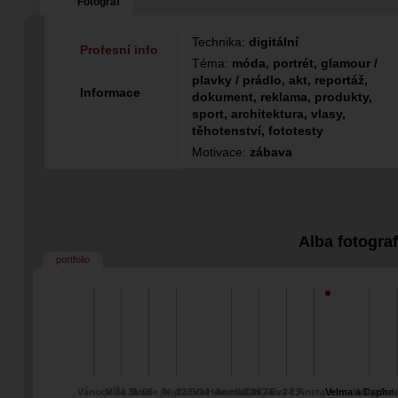
Fotograf
Technika:
digitální
Profesní info
Téma:
móda, portrét, glamour /
plavky / prádlo, akt, reportáž,
Informace
dokument, reklama, produkty,
sport, architektura, vlasy,
těhotenství, fototesty
Motivace:
zábava
Alba fotogra
portfolio
Vánoce 24 Jana
Míša M. 25
Lucie_K_22
Aneta 6/24
Eva Homolka 24
Aneta CH 24
Pan Tau 24
Eva 23
Aneta
Velma a Daphne
Kelly
bal