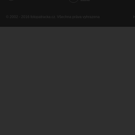
© 2002 - 2016 fotopatracka.cz. Všechna práva vyhrazena
H