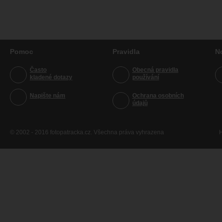
Pomoc
Pravidla
N
Často
Obecná pravidla
kladené dotazy
používání
Napište nám
Ochrana osobních
údajů
© 2002 - 2016 fotopatracka.cz. Všechna práva vyhrazena
H