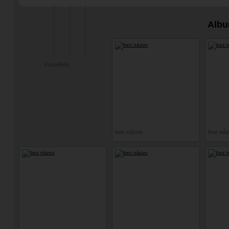
#drzá a vyzývavá
cosplay
Albu
FutuRela
bez názvu
bez ná