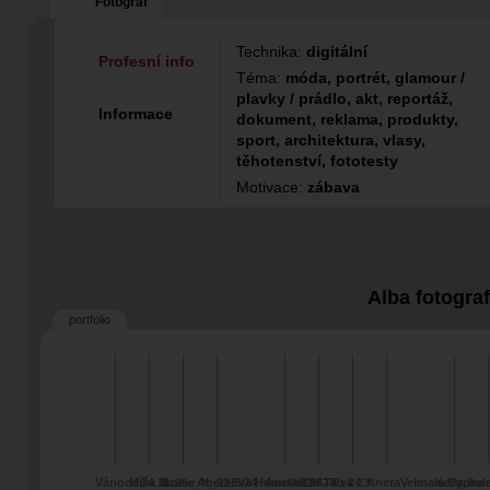
Fotograf
Technika:
digitální
Profesní info
Téma:
móda, portrét, glamour /
plavky / prádlo, akt, reportáž,
Informace
dokument, reklama, produkty,
sport, architektura, vlasy,
těhotenství, fototesty
Motivace:
zábava
Alba fotogra
portfolio
Vánoce 24 Jana
Míša M. 25
Lucie_K_22
Aneta 6/24
Eva Homolka 24
Aneta CH 24
Pan Tau 24
Eva 23
Aneta
Velma a Daphne
Kelly
bal