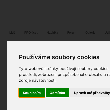
Fotopátračka.cz
Lidé
PRO účet
Nabídky
Fórum
Galerie
Udá
Vladimír B
Používáme soubory cookies
Pohlaví:
muž
Věk:
40
Plzeň
Tyto webové stránky používají soubory cookies a
4
Jazyk:
cs
prostředí, zobrazení přizpůsobeného obsahu a re
0
zdroje návštěvnosti.
4
Poslední přihlášení:
dnes
Registrace:
05. 08. 2014
| ID:
113501
Souhlasím
Odmítám
Upravit mé předvolb