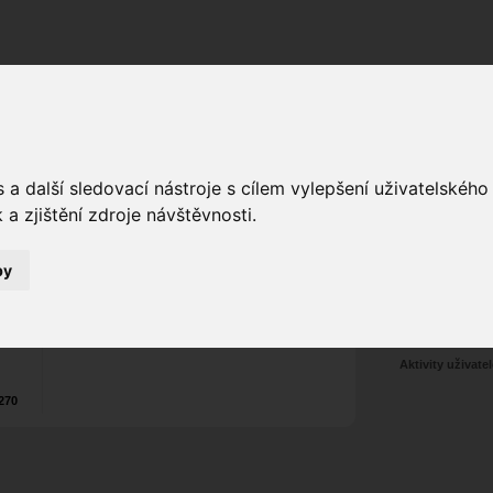
Fórum
Galerie
Události
Blogy
a další sledovací nástroje s cílem vylepšení uživatelskéh
a zjištění zdroje návštěvnosti.
JADO
ias
Poslat vzkaz
5
by
Nekontaktován
Zařadit do skup
Aktivity uživatel
270