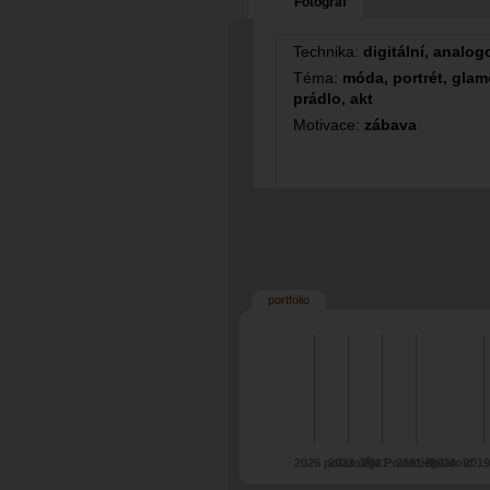
Fotograf
Technika:
digitální, analog
Téma:
móda, portrét, glamo
prádlo, akt
Motivace:
zábava
portfolio
2026 polaroid
2023 Jája Polaroidy
2021
2021 Polaroid
2020
2019