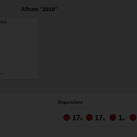
Album "2018"
zvu
Doporučení
17
17
1
x
x
x