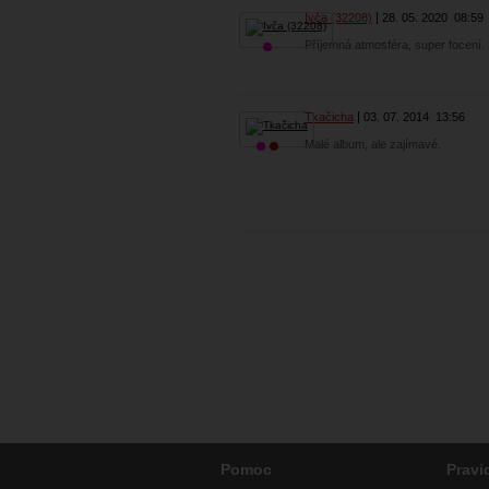
Ivča (32208)
28. 05. 2020
08:59
Příjemná atmosféra, super focení. 
Tkačicha
03. 07. 2014
13:56
Malé album, ale zajímavé.
Pomoc
Pravi