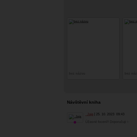
bez názvu
bez ná
Návštěvní kniha
_Jaja
25. 10. 2023
09:43
Úžasné focení!! Doporučuji ✨