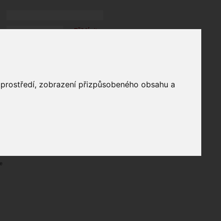
Přihlásit
přihlásit trvale
přihlášení
Zapomenuté heslo?
profil
o prostředí, zobrazení přizpůsobeného obsahu a
in
e