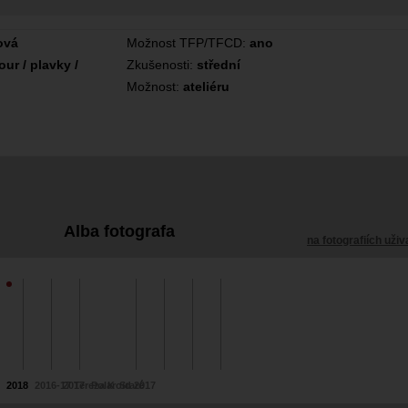
ová
Možnost TFP/TFCD:
ano
ur / plavky /
Zkušenosti:
střední
Možnost:
ateliéru
Alba fotografa
na fotografiích uživ
2018
2016-17 Tereza K
2017
Polaroid 2017
Staré