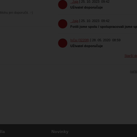
_Jaja
25. 10. 2023
09:42
Uživatel doporučuje
Mohu jen doporučit. :-)
_Jaja
25. 10. 2023
09:42
Fotili jsme spolu / spolupracovali jsme s
Ivča (32208)
28. 05. 2020
08:59
Uživatel doporučuje
Starší d
nahlá
dla
Novinky