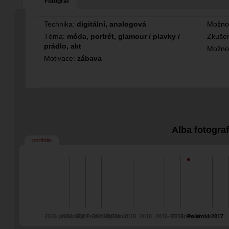
Fotograf
Technika:
digitální, analogová
Možno
Téma:
móda, portrét, glamour / plavky /
Zkušen
prádlo, akt
Možno
Motivace:
zábava
Alba fotogra
portfolio
2026 polaroid
2023 Jája Polaroidy
2021
2021 Polaroid
2020
2019
2018
2016-17 Tereza K
2017
Polaroid 2017
Staré