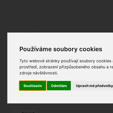
Fotopátračka.cz
Lidé
PRO účet
Nabídky
Fórum
Galerie
Udá
Používáme soubory cookies
Jaroslav Donát
JADO
alias
Pohlaví:
muž
Věk:
55
Tyto webové stránky používají soubory cookies a
Plzeň
, Klatovy,...
prostředí, zobrazení přizpůsobeného obsahu a re
36
Jazyk:
cs
zdroje návštěvnosti.
21
4
Souhlasím
Odmítám
Upravit mé předvolb
Poslední přihlášení:
včera
Registrace:
27. 11. 2003
| ID:
2270