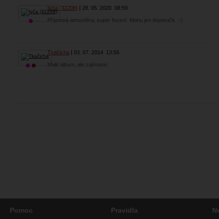
Ivča (32208)
28. 05. 2020
08:59
Příjemná atmosféra, super focení. Mohu jen doporučit. :-)
Tkačicha
03. 07. 2014
13:56
Malé album, ale zajímavé.
Pomoc
Pravidla
N