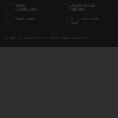
Často
Obecná pravidla
kladené dotazy
používání
Napište nám
Ochrana osobních
údajů
© 2002 - 2016 fotopatracka.cz. Všechna práva vyhrazena
H