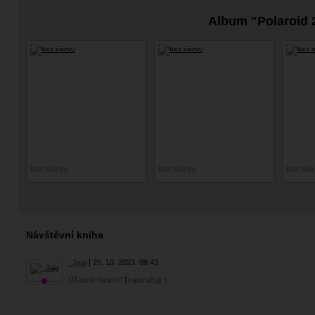
Album "Polaroid 
bez názvu
bez názvu
bez ná
Návštěvní kniha
_Jaja
25. 10. 2023
09:43
Úžasné focení!! Doporučuji ✨