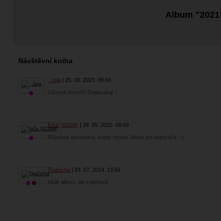
Album "2021
Návštěvní kniha
_Jaja
25. 10. 2023
09:43
Úžasné focení!! Doporučuji ✨
Ivča (32208)
28. 05. 2020
08:59
Příjemná atmosféra, super focení. Mohu jen doporučit. :-)
Tkačicha
03. 07. 2014
13:56
Malé album, ale zajímavé.