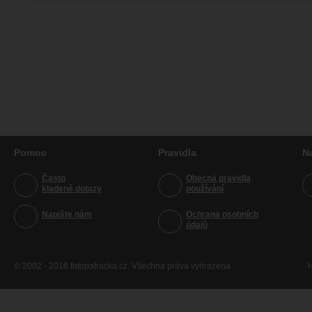
Pomoc
Pravidla
N
Často
Obecná pravidla
kladené dotazy
používání
Napište nám
Ochrana osobních
údajů
© 2002 - 2016 fotopatracka.cz. Všechna práva vyhrazena
H