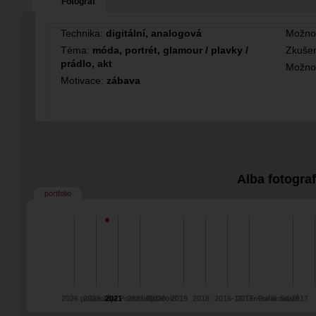
Fotograf
Technika:
digitální, analogová
Možno
Téma:
móda, portrét, glamour / plavky /
Zkušen
prádlo, akt
Možno
Motivace:
zábava
Alba fotogra
portfolio
2026 polaroid
2023 Jája Polaroidy
2021
2021 Polaroid
2020
2019
2018
2016-17 Tereza K
2017
Polaroid 2017
Staré