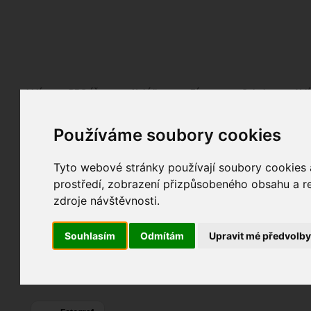
Fotopátračka.cz
Lidé
PRO účet
Nabídky
Fórum
Galerie
Udá
Používáme soubory cookies
Jaroslav Donát
JADO
alias
Pohlaví:
muž
Věk:
55
Tyto webové stránky používají soubory cookies a
Plzeň
, Klatovy,...
prostředí, zobrazení přizpůsobeného obsahu a re
36
Jazyk:
cs
zdroje návštěvnosti.
21
4
Souhlasím
Odmítám
Upravit mé předvolb
Poslední přihlášení:
včera
Registrace:
27. 11. 2003
| ID:
2270