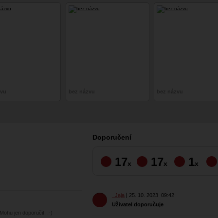
zvu
bez názvu
bez názvu
Doporučení
17
17
1
x
x
x
_Jaja
25. 10. 2023
09:42
Uživatel doporučuje
Mohu jen doporučit. :-)