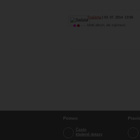
Tkačicha
03. 07. 2014
13:56
Malé album, ale zajímavé.
Pomoc
Pravi
Často
kladené dotazy