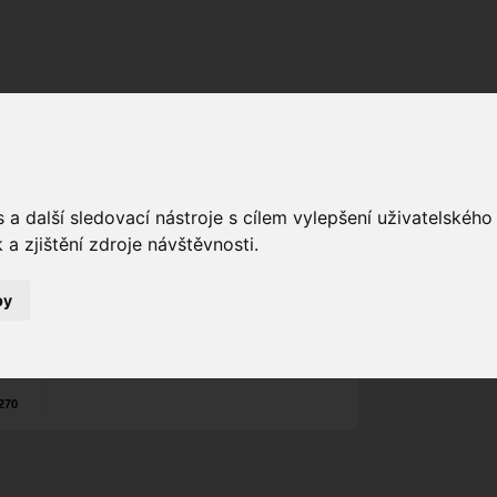
Fórum
Galerie
Události
Blogy
a další sledovací nástroje s cílem vylepšení uživatelskéh
JADO
ias
Poslat vzkaz
a zjištění zdroje návštěvnosti.
5
Nekontaktován
by
Zařadit do skup
Aktivity uživatel
270