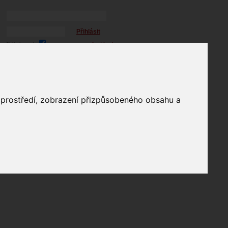
Přihlásit
přihlásit trvale
přihlášení
Zapomenuté heslo?
profil
o prostředí, zobrazení přizpůsobeného obsahu a
in
e