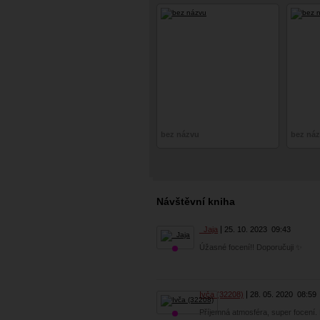
bez názvu
bez ná
Návštěvní kniha
_Jaja
25. 10. 2023
09:43
Úžasné focení!! Doporučuji ✨
Ivča (32208)
28. 05. 2020
08:59
Příjemná atmosféra, super focení. 