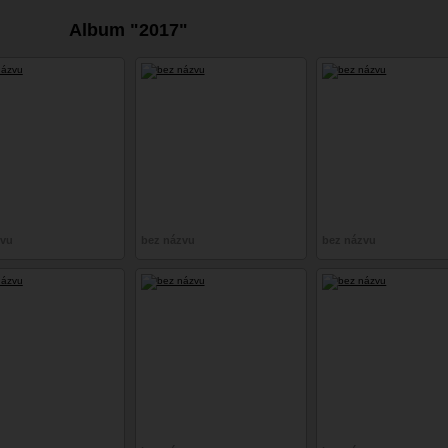
Album "2017"
zvu
bez názvu
bez názvu