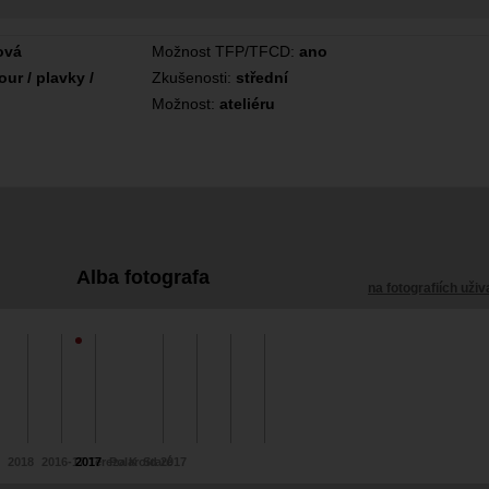
ová
Možnost TFP/TFCD:
ano
ur / plavky /
Zkušenosti:
střední
Možnost:
ateliéru
Alba fotografa
na fotografiích uživ
2018
2016-17 Tereza K
2017
Polaroid 2017
Staré