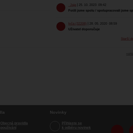
_Jaja
25. 10. 2023
09:42
Fotili jsme spolu / spolupracovali jsme s
Ivča (32208)
28. 05. 2020
08:59
Uživatel doporučuje
Starší d
nahlá
dla
Novinky
Obecná pravidla
Přihlaste se
používání
k odběru novinek