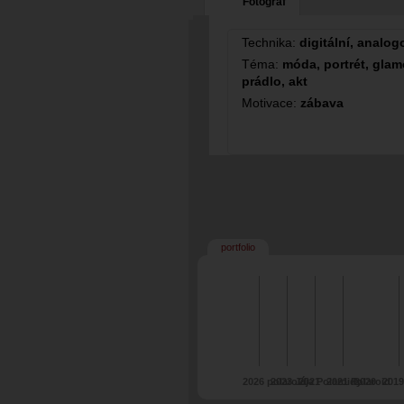
Fotograf
Technika:
digitální, analog
Téma:
móda, portrét, glamo
prádlo, akt
Motivace:
zábava
portfolio
2026 polaroid
2023 Jája Polaroidy
2021
2021 Polaroid
2020
2019