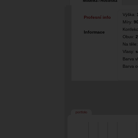
Modelka / Hosteska
Výška:
Profesní info
Míry:
90
Konfek
Informace
Obuv:
2
Na těle
Vlasy:
s
Barva v
Barva o
portfolio