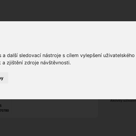
Fórum
Galerie
Události
Blogy
a další sledovací nástroje s cílem vylepšení uživatelskéh
á
Bari Darkness
a zjištění zdroje návštěvnosti.
alias
Poslat vzkaz
8
Nekontaktován
by
Zařadit do skup
Aktivity uživatel
25
70780