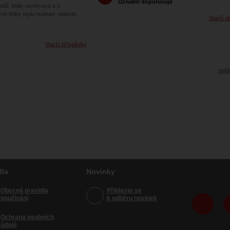
Uživatel doporučuje
adů, stále usměvavá a s
é fotky stylu nudeart, oslovte
Starší d
Starší příspěvky
nahlá
dla
Novinky
Obecná pravidla
Přihlaste se
používání
k odběru novinek
Ochrana osobních
údajů