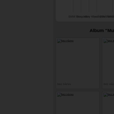
BMW Monster
Sexy killer
Akty Kryt civilní
Ondřej Petrů/Pl
Petr Tomí
Hus
obrany
Tomka/Ga
Album "Mum
bez názvu
bez ná