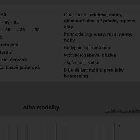
160
Obor focení:
reklama, móda,
glamour / plavky / prádlo, topless,
 - 69 - 95
akty
ce:
38
-
38
-
38
Partmodelling:
vlasy, ruce, nehty,
5
nohy
:
tetování
Bodypainting:
celé tělo
třední
Motivace:
zábava, obživa
lasů:
červená
Zkušenosti:
velké
čí:
tmavě jantarová
Dále dělám:
módní přehlídky,
hostessing
Alba modelky
na fotografiích uživ