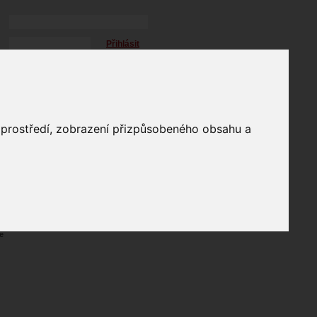
Přihlásit
přihlásit trvale
přihlášení
Zapomenuté heslo?
profil
o prostředí, zobrazení přizpůsobeného obsahu a
in
e