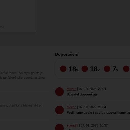
zvu
Doporučení
18
18
7
x
x
x
kvělé focení. Ve stylu gothic je
la perfektně připravená na téma
Mevco
07. 10. 2025
21:04
Uživatel doporučuje
ózy, doplňky a hlavně klid při
Mevco
07. 10. 2025
21:04
Fotili jsme spolu / spolupracovali jsme s
stana25
07. 01. 2025
10:37