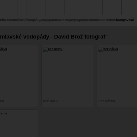
zeň
ček
man Urbex
Bohuslav
Umělecké akty,
Nude Art
Balíky slámy
Akty sauna
Glamour BMW e46
Akt/topless/glamour
Akty Sunset - Bart
Akty Urbex
Glamour ateliér s
Glamour v lese s
Temné akty -
Mumlavské
ráže
Hybrant/hala 11
portréty
Coupé
Jezero - Bart photo
photo
Barrandov -
Falcem
Bártem
Andreas Sedlacek 
vodopády - 
db_photography_cz
Weber/ Rakousko
Brož fotogra
lavské vodopády - David Brož fotograf"
zvu
bez názvu
bez názvu