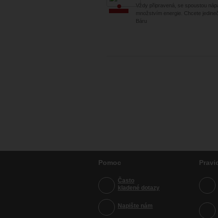
Vždy připravená, se spoustou náp
množstvím energie. Chcete jedinečn
Báru
Pomoc
Pravi
Často
kladené dotazy
Napište nám