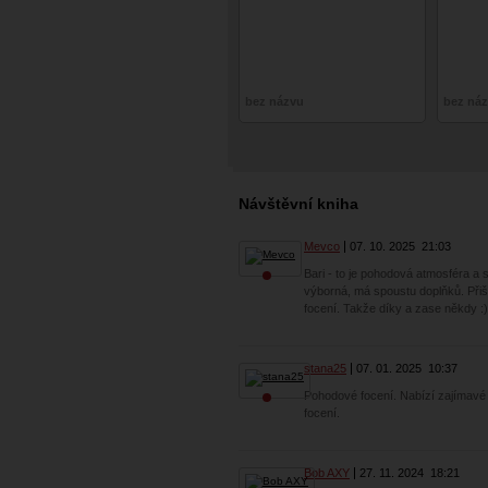
bez názvu
bez ná
Návštěvní kniha
Mevco
07. 10. 2025
21:03
Bari - to je pohodová atmosféra a s
výborná, má spoustu doplňků. Přiš
focení. Takže díky a zase někdy :)
stana25
07. 01. 2025
10:37
Pohodové focení. Nabízí zajímavé p
focení.
Bob AXY
27. 11. 2024
18:21