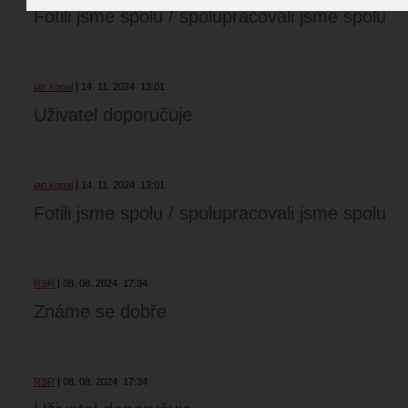
Fotili jsme spolu / spolupracovali jsme spolu
jan kopal
14. 11. 2024
13:01
Uživatel doporučuje
jan kopal
14. 11. 2024
13:01
Fotili jsme spolu / spolupracovali jsme spolu
RSR
08. 08. 2024
17:34
Známe se dobře
RSR
08. 08. 2024
17:34