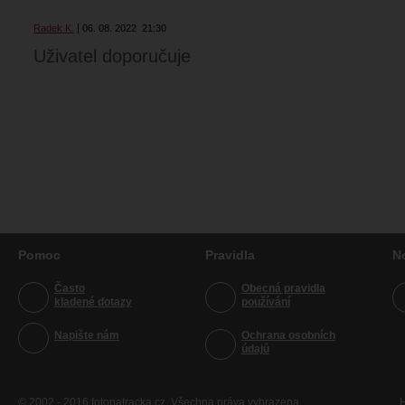
Radek K.
06. 08. 2022
21:30
Uživatel doporučuje
Pomoc
Pravidla
N
Často
Obecná pravidla
kladené dotazy
používání
Napište nám
Ochrana osobních
údajů
© 2002 - 2016 fotopatracka.cz. Všechna práva vyhrazena
H