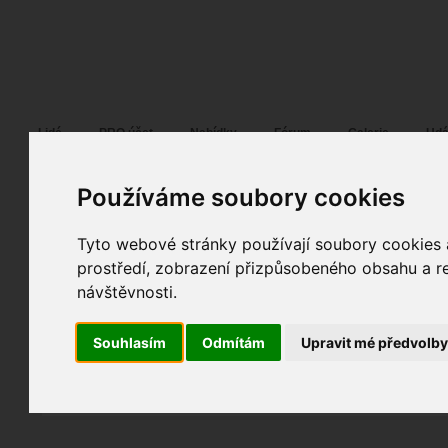
Fotopátračka.cz
Lidé
PRO účet
Nabídky
Fórum
Galerie
Udá
Používáme soubory cookies
Tyto webové stránky používají soubory cookies a
Pedra
05. 01. 2024
11:27
portrét
prostředí, zobrazení přizpůsobeného obsahu a re
2-18
návštěvnosti.
fotografováno
fotky autora
Souhlasím
Odmítám
Upravit mé předvolb
TOPnout fotografii