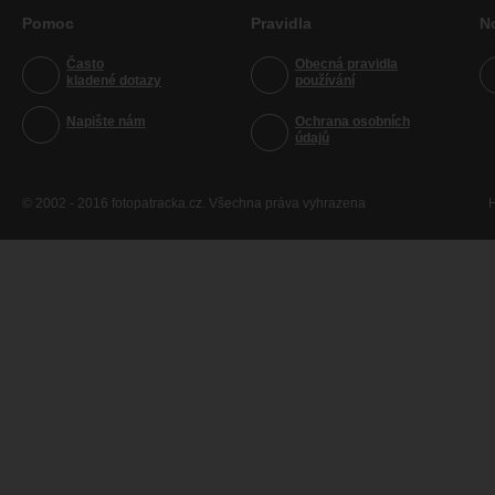
Pomoc
Pravidla
N
Často
Obecná pravidla
kladené dotazy
používání
Napište nám
Ochrana osobních
údajů
© 2002 - 2016 fotopatracka.cz. Všechna práva vyhrazena
H