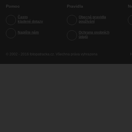
Pomoc
Pravidla
N
Často
Obecná pravidla
kladené dotazy
používání
Napište nám
Ochrana osobních
údajů
© 2002 - 2016 fotopatracka.cz. Všechna práva vyhrazena
H