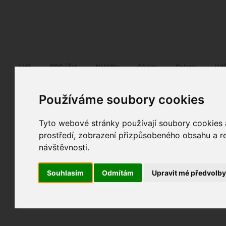
Fotopátračka.cz
Lidé
PRO účet
Nabídky
Fórum
Galerie
Udá
Používáme soubory cookies
Tyto webové stránky používají soubory cookies a
Pedra
05. 01. 2024
11:27
portrét
prostředí, zobrazení přizpůsobeného obsahu a re
2-18
návštěvnosti.
fotografováno
fotky autora
Souhlasím
Odmítám
Upravit mé předvolb
TOPnout fotografii