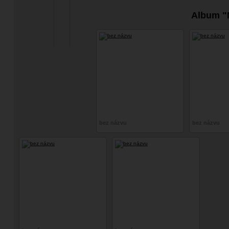
Album "
bez názvu
bez názvu