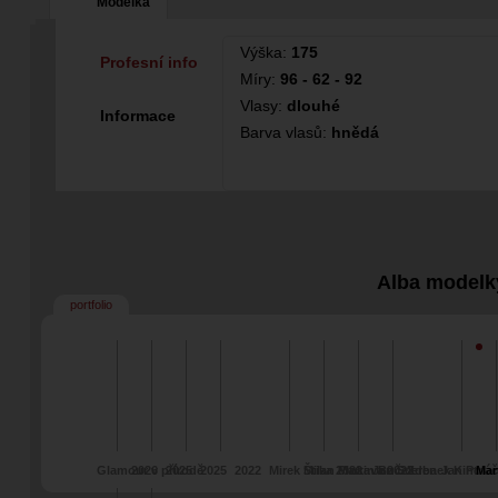
Modelka
Výška:
175
Profesní info
Míry:
96 - 62 - 92
Vlasy:
dlouhé
Informace
Barva vlasů:
hnědá
Alba modelk
portfolio
Glamour v přírodě
2026
2025
2025
2022
Mirek Štika 2022
Milan Pinkava 2022
Martin Buček
Jan Scerba
Zdenek Kintr
Jan Polá
Mar
glamour