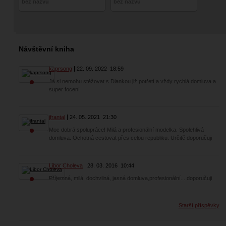
bez názvu
bez názvu
Návštěvní kniha
kaprsong
22. 09. 2022
18:59
Já si nemohu stěžovat s Diankou již potřetí a vždy rychlá domluva a
super focení
jfrantal
24. 05. 2021
21:30
Moc dobrá spolupráce! Milá a profesionální modelka. Spolehlivá
domluva. Ochotná cestovat přes celou republiku. Určitě doporučuji
Libor Choleva
28. 03. 2016
10:44
Příjemná, milá, dochvilná, jasná domluva,profesionální... doporučuji
Starší příspěvky