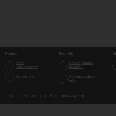
Pomoc
Pravidla
N
Často
Obecná pravidla
kladené dotazy
používání
Napište nám
Ochrana osobních
údajů
© 2002 - 2016 fotopatracka.cz. Všechna práva vyhrazena
H