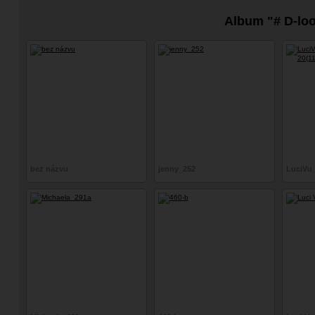
Album "# D-lo
bez názvu
jenny_252
LuciVu_