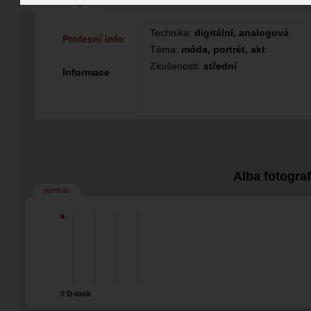
Fotograf
Technika:
digitální, analogová
Profesní info
Téma:
móda, portrét, akt
Zkušenosti:
střední
Informace
Alba fotogra
portfolio
# D-look