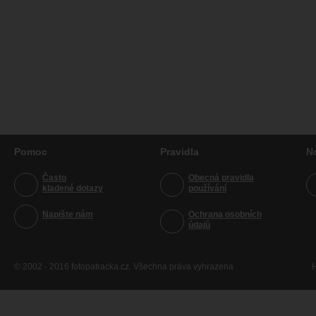
Pomoc
Pravidla
N
Často
Obecná pravidla
kladené dotazy
používání
Napište nám
Ochrana osobních
údajů
© 2002 - 2016 fotopatracka.cz. Všechna práva vyhrazena
H