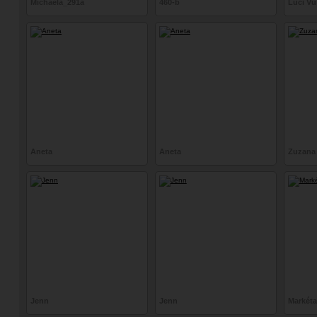
Michaela_291a
460-b
Luci Vu
Aneta
Aneta
Zuzana
Jenn
Jenn
Markéta