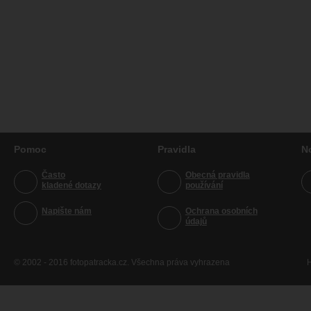
Pomoc
Pravidla
N
Často
Obecná pravidla
kladené dotazy
používání
Napište nám
Ochrana osobních
údajů
© 2002 - 2016 fotopatracka.cz. Všechna práva vyhrazena
H