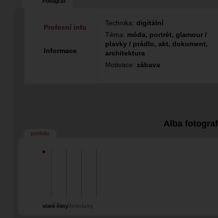
Fotograf
Technika:
digitální
Profesní info
Téma:
móda, portrét, glamour /
plavky / prádlo, akt, dokument,
Informace
architektura
Motivace:
zábava
Alba fotogra
portfolio
staré časy
akt čb
obrázky