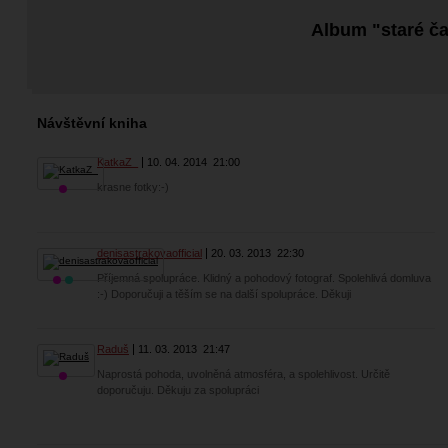
Album "staré č
Návštěvní kniha
KatkaZ_
10. 04. 2014
21:00
krasne fotky:-)
denisastrakovaofficial
20. 03. 2013
22:30
Příjemná spolupráce. Klidný a pohodový fotograf. Spolehlivá domluva
:-) Doporučuji a těším se na další spolupráce. Děkuji
Raduš
11. 03. 2013
21:47
Naprostá pohoda, uvolněná atmosféra, a spolehlivost. Určitě
doporučuju. Děkuju za spolupráci