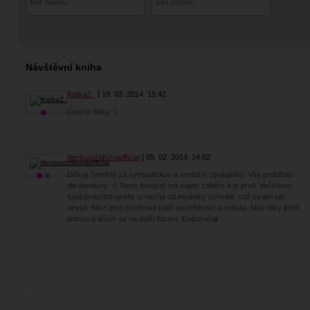
bez názvu
bez názvu
Návštěvní kniha
KatkaZ_
19. 03. 2014
15:42
krasne fotky:-)
denisastrakovaofficial
05. 02. 2014
14:02
Děkuji Tondovi za sympatickou a seriozní spolupráci. Vše probíhalo
dle domluvy :-) Tento fotograf má super záběry a je profi. Veškerou
spolupráci/fotografie si nechá od modelky schválit, což se jen tak
nevidí. Mezi jeho přednosti patří spolehlivost a ochota. Moc díky ještě
jednou a těším se na další focení. Doporučuji.