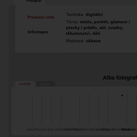
Fotograf
Technika:
digitální
Profesní info
Téma:
móda, portrét, glamour /
plavky / prádlo, akt, svatby,
Informace
těhotenství, děti
Motivace:
zábava
Alba fotogra
portfolio
ostatní
Anna*
Lucie
Lena
Denisa Straková
Sarah Star
Portrét
"moje" modelky
Luccianna
Fashion
Glamour_1
Glamour
Akt