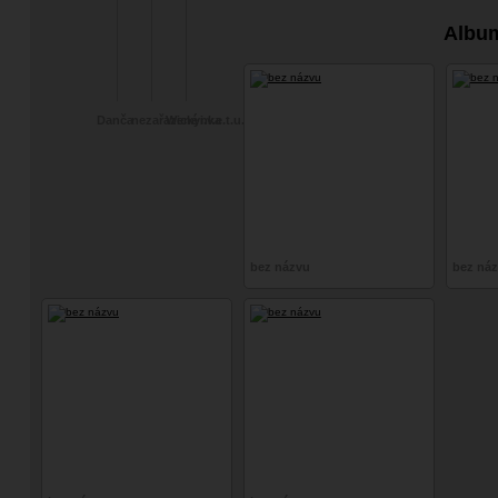
Albu
Danča
nezařazené
Wickynka
i.v.e.t.u.s.k.a
bez názvu
bez ná