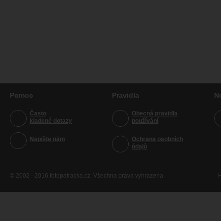
Pomoc
Pravidla
N
Často
Obecná pravidla
kladené dotazy
používání
Napište nám
Ochrana osobních
údajů
© 2002 - 2016 fotopatracka.cz. Všechna práva vyhrazena
H