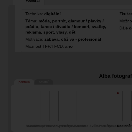
Fotograf
Technika:
digitální
Zkušen
Téma:
móda, portrét, glamour / plavky /
Možno
prádlo, tanec / divadlo / koncert, svatby,
Dále 
reklama, sport, vlasy, děti
Motivace:
zábava, obživa - profesionál
Možnost TFP/TFCD:
ano
Alba fotogra
portfolio
ostatní
Brandove
Pinup
Fitness Gym
Art portréty
Fitness Atelier
Glamour
Moto
Zvířata
Portréty
Boudoir
Rodinné
Port