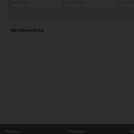
bez názvu
bez názvu
bez ná
Návštěvní kniha
Pomoc
Pravidla
N