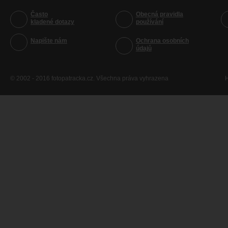
Často
Obecná pravidla
kladené dotazy
používání
Napište nám
Ochrana osobních
údajů
© 2002 - 2016 fotopatracka.cz. Všechna práva vyhrazena
H