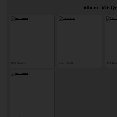
Album "Kristý
bez názvu
bez názvu
bez ná