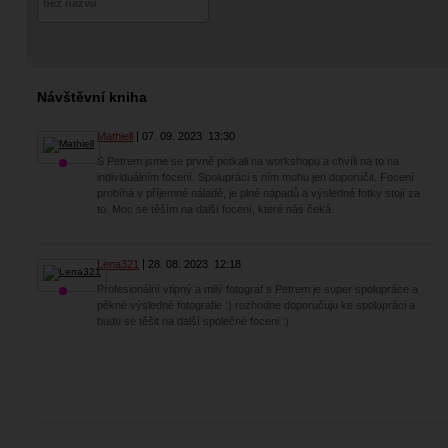
bez názvu
Návštěvní kniha
Mathiell
07. 09. 2023
13:30
S Petrem jsme se prvně potkali na workshopu a chvíli na to na
individuálním focení. Spolupráci s ním mohu jen doporučit. Focení
probíhá v příjemné náladě, je plné nápadů a výsledné fotky stojí za
to. Moc se těším na další focení, které nás čeká.
Lena321
28. 08. 2023
12:18
Profesionální vtipný a milý fotograf s Petrem je super spolupráce a
pěkné výsledné fotografie :) rozhodne doporučuju ke spolupráci a
budu se těšit na další společné foceni :)