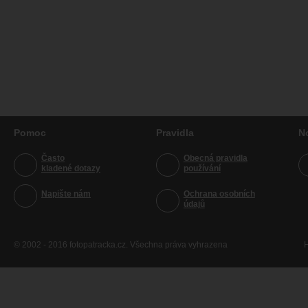
Pomoc
Pravidla
N
Často
Obecná pravidla
kladené dotazy
používání
Napište nám
Ochrana osobních
údajů
© 2002 - 2016 fotopatracka.cz. Všechna práva vyhrazena
H