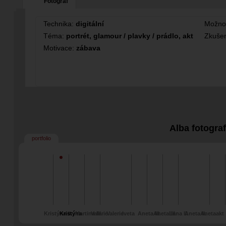
Fotograf
Technika:
digitální
Možno
Téma:
portrét, glamour / plavky / prádlo, akt
Zkušen
Motivace:
zábava
Alba fotogra
portfolio
Kristýna II.
Kristýna
Martina III.
Valerie
Valerie
Iveta
Aneta III.
Aneta III.
Lena II.
Aneta II.
Aneta
akt