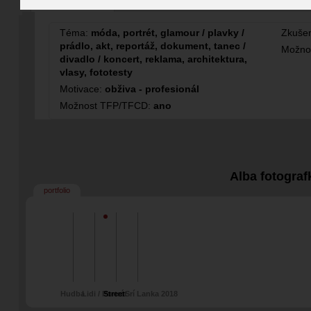
Modelka / Hosteska
Fotografka
Téma:
móda, portrét, glamour / plavky /
Zkušen
prádlo, akt, reportáž, dokument, tanec /
Možno
divadlo / koncert, reklama, architektura,
vlasy, fototesty
Motivace:
obživa - profesionál
Možnost TFP/TFCD:
ano
Alba fotograf
portfolio
Hudba
Lidi / Portrét
Street
Srí Lanka 2018