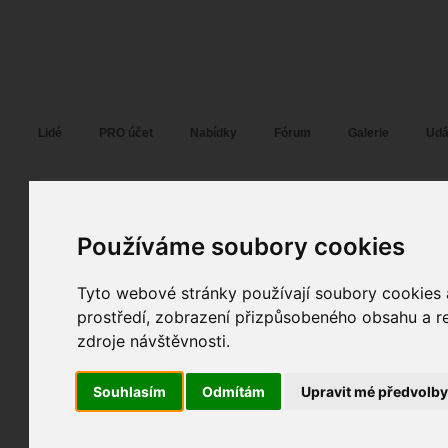
Fotopátračka.cz
Lidé
PRO účet
Nabídky
Fórum
Galerie
Udá
La Karola
Pohlaví:
žena
Věk:
33
Používáme soubory cookies
Praha
, Pardubice,...
17
Jazyk:
cs
Tyto webové stránky používají soubory cookies a
0
prostředí, zobrazení přizpůsobeného obsahu a re
31
zdroje návštěvnosti.
Poslední přihlášení:
22. 04. 2026
Registrace:
20. 06. 2022
| ID:
179613
Souhlasím
Odmítám
Upravit mé předvolb