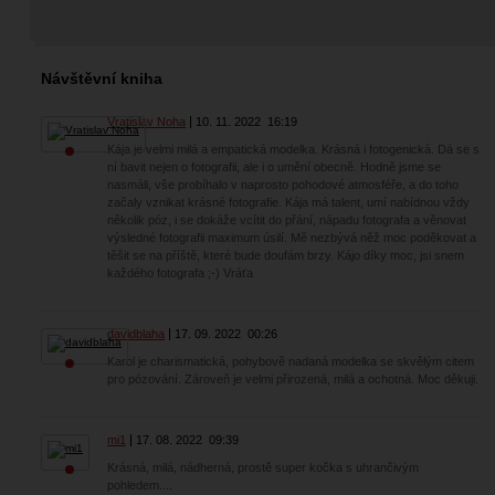
Návštěvní kniha
Vratislav Noha
10. 11. 2022
16:19
Kája je velmi milá a empatická modelka. Krásná i fotogenická. Dá se s
ní bavit nejen o fotografii, ale i o umění obecně. Hodně jsme se
nasmáli, vše probíhalo v naprosto pohodové atmosféře, a do toho
začaly vznikat krásné fotografie. Kája má talent, umí nabídnou vždy
několik póz, i se dokáže vcítit do přání, nápadu fotografa a věnovat
výsledné fotografii maximum úsilí. Mě nezbývá něž moc poděkovat a
těšit se na příště, které bude doufám brzy. Kájo díky moc, jsi snem
každého fotografa ;-) Vráťa
davidblaha
17. 09. 2022
00:26
Karol je charismatická, pohybově nadaná modelka se skvělým citem
pro pózování. Zároveň je velmi přirozená, milá a ochotná. Moc děkuji.
mi1
17. 08. 2022
09:39
Krásná, milá, nádherná, prostě super kočka s uhrančivým
pohledem....