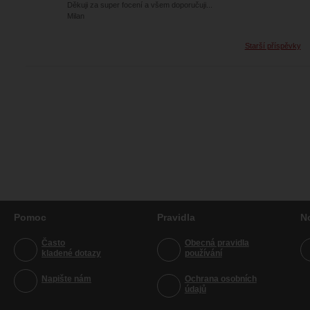
Děkuji za super focení a všem doporučuji...
Milan
Starší příspěvky
Pomoc
Pravidla
N
Často
Obecná pravidla
kladené dotazy
používání
Napište nám
Ochrana osobních
údajů