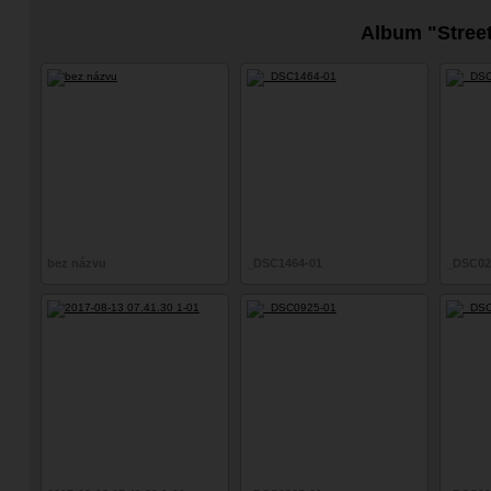
Album "Stree
bez názvu
_DSC1464-01
_DSC02