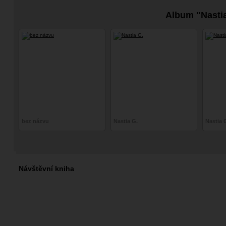
Album "Nasti
bez názvu
Nastia G.
Nastia 
Návštěvní kniha