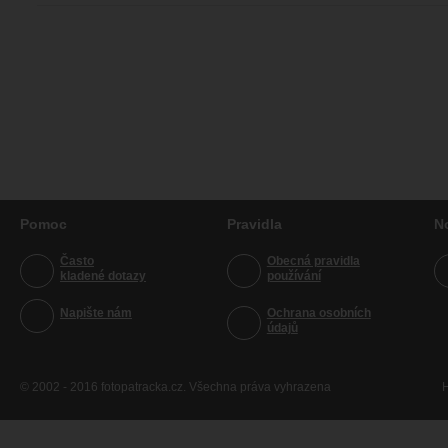
Pomoc
Pravidla
N
Často
Obecná pravidla
kladené dotazy
používání
Napište nám
Ochrana osobních
údajů
© 2002 - 2016 fotopatracka.cz. Všechna práva vyhrazena
H