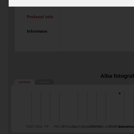
Fotograf
Profesní info
Informace
Alba fotogra
portfolio
ostatní
TEST
2015
FP
PIN UP
Pohádky
Duchny a záclony
GLAMOUR2
PIN-UP
GLAMOUR
Pod širým neb
Inscenov
Ko