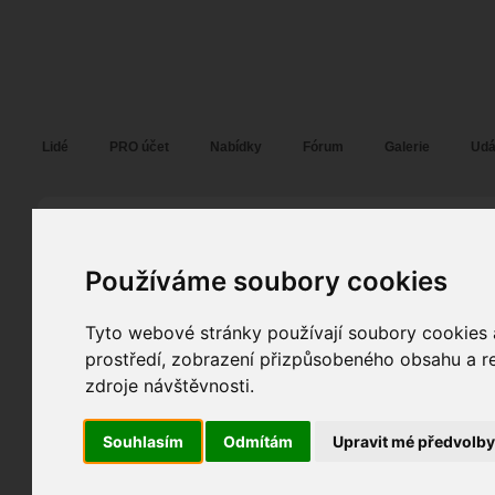
Fotopátračka.cz
Lidé
PRO účet
Nabídky
Fórum
Galerie
Udá
Daniel Šípek
Dall
alias
Pohlaví:
muž
Používáme soubory cookies
Most
39
Jazyk:
cs
,
en
64
Tyto webové stránky používají soubory cookies a
prostředí, zobrazení přizpůsobeného obsahu a re
6
zdroje návštěvnosti.
Poslední přihlášení:
13. 04. 2026
Registrace:
06. 09. 2013
| ID:
1399
Souhlasím
Odmítám
Upravit mé předvolb