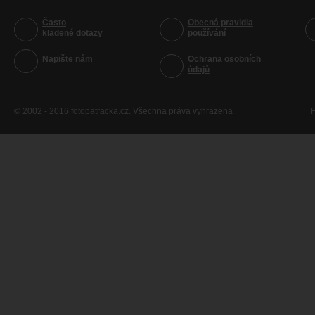
Často
Obecná pravidla
kladené dotazy
používání
Napište nám
Ochrana osobních
údajů
© 2002 - 2016 fotopatracka.cz. Všechna práva vyhrazena
H