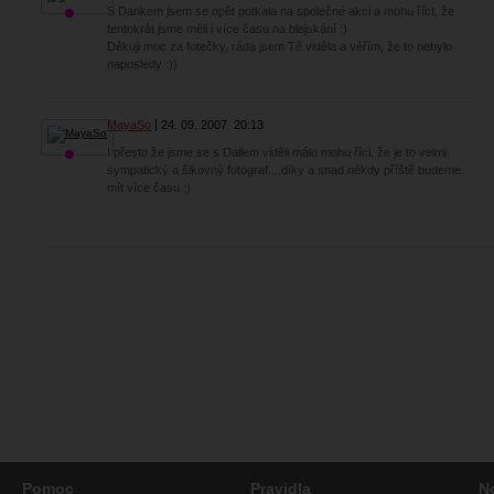
S Dankem jsem se opět potkala na společné akci a mohu říct, že
tentokrát jsme měli i více času na blejskání :)
Děkuji moc za fotečky, ráda jsem Tě viděla a věřím, že to nebylo
naposledy :))
MayaSo
24. 09. 2007
20:13
I přesto že jsme se s Dallem viděli málo mohu říci, že je to velmi
sympatický a šikovný fotograf....díky a snad někdy příště budeme
mít více času :)
Pomoc
Pravidla
N