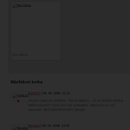
bez názvu
Návštěvní kniha
ASHLEY
09. 09. 2009
21:21
Já jsem naprosto unešená.. Dan je báječný... už se nemůžu dočkat
dalšího focení!!! Jsem více než spokojena.. fotky jsou víc než
dokonalé.. MOCMOCMOCMOC děkuji!!!
MayaSo
08. 09. 2008
13:33