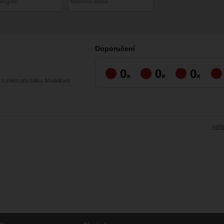
 angels
Nevinná krása
Doporučení
0
0
0
x
x
x
a s citem pro fotku. Modelkam
nahlá