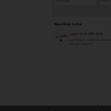
Sweet lady
Violent
Návštěvní kniha
.ondrej
22. 05. 2006
22:18
Fajn fotograf s nadsenim pro vec 
mohu jen doporucit!