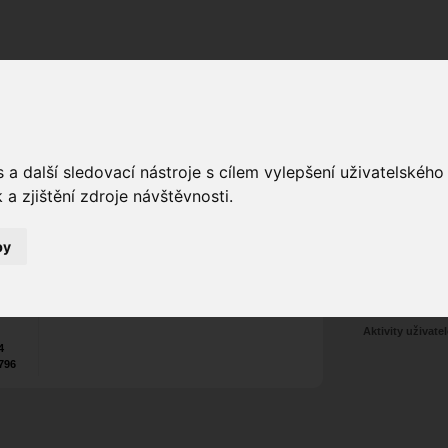
Fórum
Galerie
Události
Blogy
a další sledovací nástroje s cílem vylepšení uživatelskéh
a zjištění zdroje návštěvnosti.
Poslat vzkaz
7
by
Nekontaktován
Zařadit do skup
Aktivity uživatel
4
796