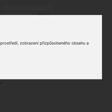
Přihlásit
přihlásit trvale
přihlášení
Zapomenuté heslo?
profil
o prostředí, zobrazení přizpůsobeného obsahu a
in
e