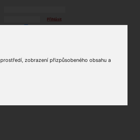
Přihlásit
přihlásit trvale
přihlášení
Zapomenuté heslo?
profil
o prostředí, zobrazení přizpůsobeného obsahu a
in
e