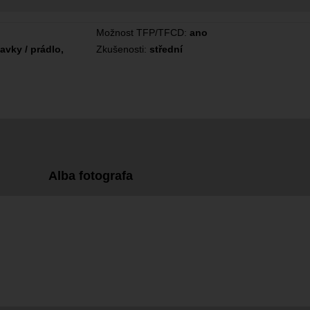
Možnost TFP/TFCD:
ano
lavky / prádlo,
Zkušenosti:
střední
Alba fotografa