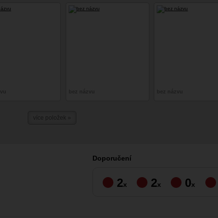
zvu
bez názvu
bez názvu
více položek »
Doporučení
2
2
0
x
x
x