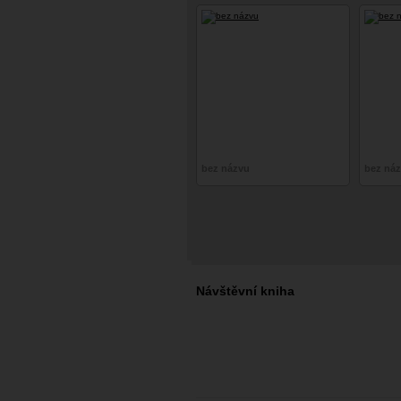
bez názvu
bez ná
Návštěvní kniha