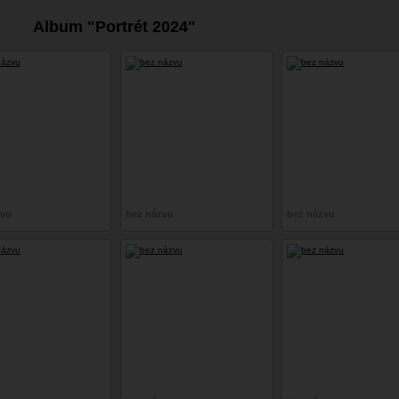
Album "Portrét 2024"
zvu
bez názvu
bez názvu