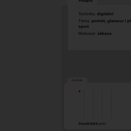
Fotograf
Technika:
digitální
Téma:
portrét, glamour / p
sport
Motivace:
zábava
portfolio
Portrét 2024
Portret 2023
sport