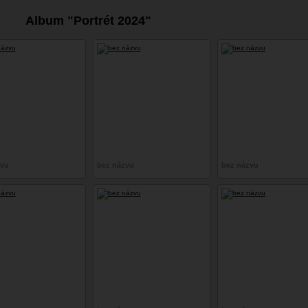
Album "Portrét 2024"
zvu
bez názvu
bez názvu