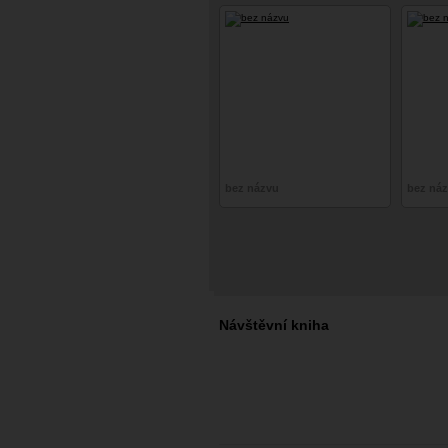
bez názvu
bez ná
Návštěvní kniha