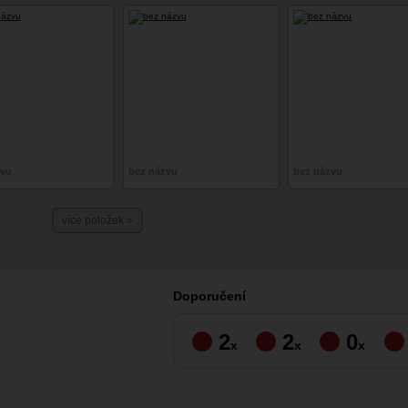
zvu
bez názvu
bez názvu
více položek »
Doporučení
2
2
0
x
x
x