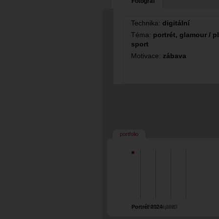
Fotograf
Technika:
digitální
Téma:
portrét, glamour / p
sport
Motivace:
zábava
portfolio
Portrét 2024
Portret 2023
sport