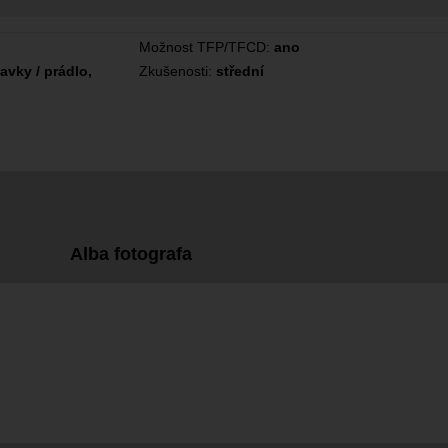
Možnost TFP/TFCD:
ano
lavky / prádlo,
Zkušenosti:
střední
Alba fotografa