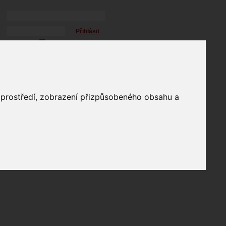
Přihlásit
přihlásit trvale
přihlášení
Zapomenuté heslo?
profil
o prostředí, zobrazení přizpůsobeného obsahu a
in
e