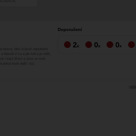
06.2024.čb.
Doporučení
2
0
0
x
x
x
sou bezva. Moc krásné odpoledne
a hlavně ví co a jak fotit a je vidět,
ný i když líčení a účes ze mně
it pokut bude další :o)))
nahlá