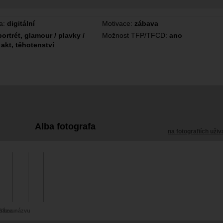
a:
digitální
Motivace:
zábava
portrét, glamour / plavky /
Možnost TFP/TFCD:
ano
 akt, těhotenství
Alba fotografa
na fotografiích uživ
63
názvu
bez názvu