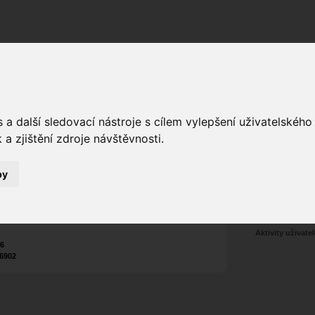
Fórum
Galerie
Události
Blogy
a další sledovací nástroje s cílem vylepšení uživatelskéh
a zjištění zdroje návštěvnosti.
r
Poslat vzkaz
5
by
Nekontaktován
Zařadit do skup
Aktivity uživatel
26
6902