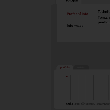
Fotograf
Technik
Profesní info
Téma:
prádlo,
Informace
portfolio
ostatní
směs
2018
těhulky
2016 - 2017
Album709
bez 