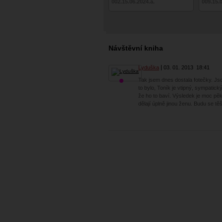
002.15.06.2024.a.
009.15.
Návštěvní kniha
Lyduška
03. 01. 2013
18:41
Tak jsem dnes dostala fotečky. J
to bylo, Toník je vtipný, sympatický 
že ho to baví. Výsledek je moc pěk
dělají úplně jinou ženu. Budu se těš