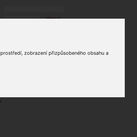
Přihlásit
přihlásit trvale
přihlášení
Zapomenuté heslo?
profil
o prostředí, zobrazení přizpůsobeného obsahu a
in
e