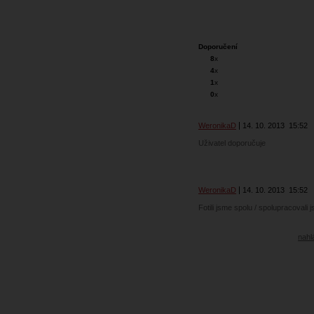
Doporučení
8
x
4
x
1
x
0
x
WeronikaD
14. 10. 2013
15:52
Uživatel doporučuje
WeronikaD
14. 10. 2013
15:52
Fotili jsme spolu / spolupracovali 
nahlá