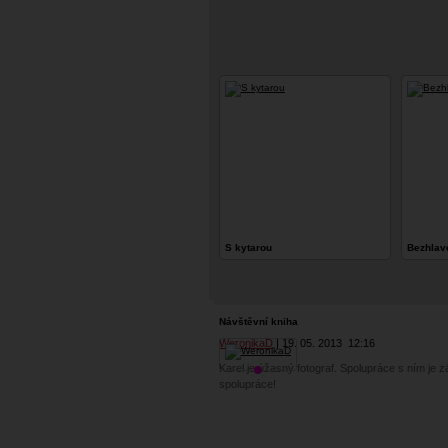
S kytarou
Bezhlav
Návštěvní kniha
WeronikaD
19. 05. 2013
12:16
Karel je úžasný fotograf. Spolupráce s ním je 
spolupráce!