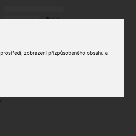
Přihlásit
přihlásit trvale
přihlášení
Zapomenuté heslo?
profil
o prostředí, zobrazení přizpůsobeného obsahu a
in
e