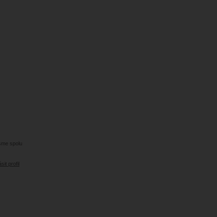
jsme spolu
sit profil