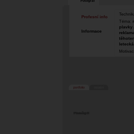
Fotograf
Technik
Profesní info
Téma:
plavky 
Informace
reklama
těhoten
letecká
Motiva
portfolio
ostatní
Portréty III
Portréty II
Portréty I
Jen tak