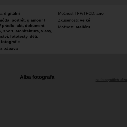
a:
digitální
Možnost TFP/TFCD:
ano
móda, portrét, glamour /
Zkušenosti:
velké
/ prádlo, akt, dokument,
Možnost:
ateliéru
, sport, architektura, vlasy,
ství, fototesty, děti,
 fotografie
ce:
zábava
Alba fotografa
na fotografiích uživ