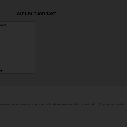
Album "Jen tak"
ej
zábavná, akční a velice příjemná. S chválením mě dostal až do rozpaků. :) Těším se na další 