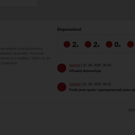
Doporučení
2
2
0
x
x
x
zela snadná a věcná domluva.
přátelské atmosféře. Karel měl
erstvení pro modelku. Těším se, že
 Doporučuji.
Mathiell
22. 09. 2025
08:33
Uživatel doporučuje
Mathiell
22. 09. 2025
08:33
Fotili jsme spolu / spolupracovali jsme s
nahlá