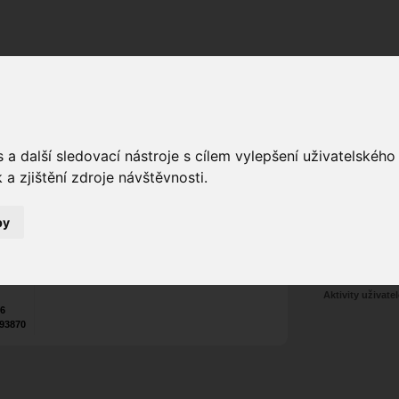
Fórum
Galerie
Události
Blogy
a další sledovací nástroje s cílem vylepšení uživatelskéh
a zjištění zdroje návštěvnosti.
Poslat vzkaz
by
Nekontaktován
Zařadit do skup
Aktivity uživatel
26
93870