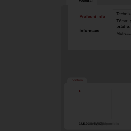
Fotograf
Technik
Profesní info
Téma:
prádlo,
Informace
Motiva
portfolio
22.5.2026 TVRZ
Nbvd_11_25
Atelier
portfolio