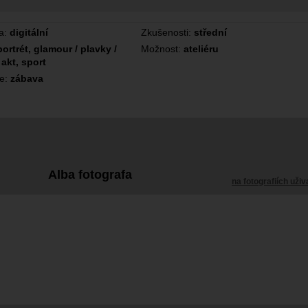
a:
digitální
Zkušenosti:
střední
portrét, glamour / plavky /
Možnost:
ateliéru
 akt, sport
ce:
zábava
Alba fotografa
na fotografiích uživ