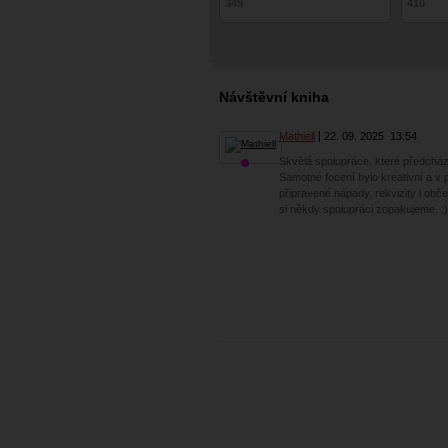
349
410
Návštěvní kniha
Mathiell
22. 09. 2025
13:54
Skvělá spolupráce, které předchá
Samotné focení bylo kreativní a v 
připravené nápady, rekvizity i obč
si někdy spolupráci zopakujeme. :)