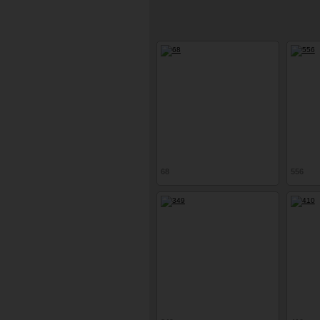
68
556