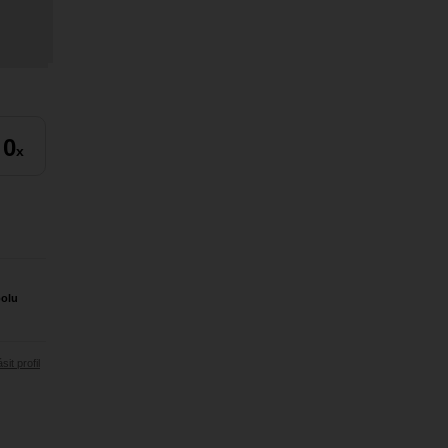
0
x
polu
sit profil