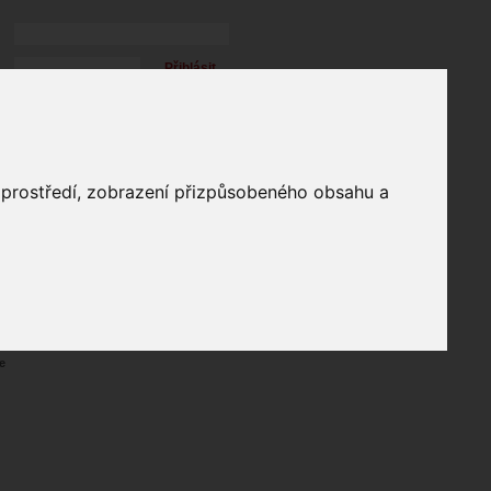
Přihlásit
přihlásit trvale
přihlášení
Zapomenuté heslo?
profil
o prostředí, zobrazení přizpůsobeného obsahu a
in
e