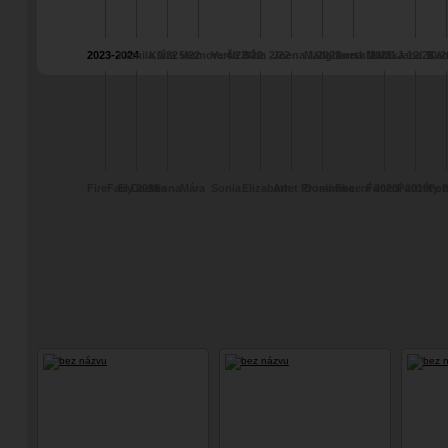
2023-2024
Kamila 6/22
Klára 5/22
Vermora 4/22
Verča 3/22
Bára 2/22
Joena 1/2022
Mallghareth 10/21
Anna 11/21
Monika 12/21
Jana 10/2
Kam
FireFairy 2021
El Daemona
Mia
Mára
Sonia
Elizabeth
Anet Prosinec
Dominika
Focení 2020
Focení 2019
Portréty 
Por