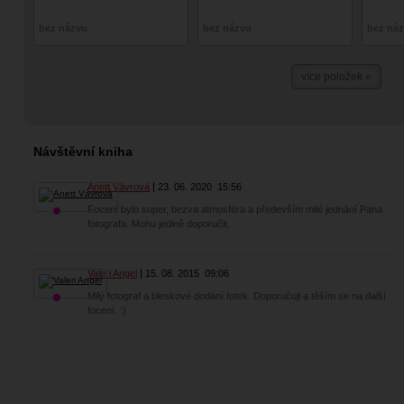
bez názvu
bez názvu
bez ná
více položek »
Návštěvní kniha
Anett Vávrová
23. 06. 2020
15:56
Focení bylo super, bezva atmosféra a především milé jednání Pana
fotografa. Mohu jedině doporučit.
Valeri Angel
15. 08. 2015
09:06
Milý fotograf a bleskové dodání fotek. Doporučuji a těším se na další
focení. :)