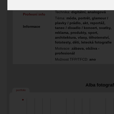
Fotograf
Technika:
digitální, analogová
Profesní info
Téma:
móda, portrét, glamour /
plavky / prádlo, akt, reportáž,
Informace
tanec / divadlo / koncert, svatby,
reklama, produkty, sport,
architektura, vlasy, těhotenství,
fototesty, děti, letecká fotografie
Motivace:
zábava, obživa -
profesionál
Možnost TFP/TFCD:
ano
Alba fotogra
portfolio