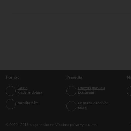
Pomoc
Pravidla
N
Často
Obecná pravidla
kladené dotazy
používání
Napište nám
Ochrana osobních
údajů
© 2002 - 2016 fotopatracka.cz. Všechna práva vyhrazena
H