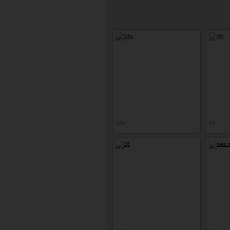
14a
04