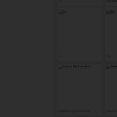
36
bez ná
01
011
Klarusa Feli Stehulovic
Adela K