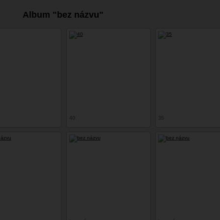
Album "bez názvu"
40
35