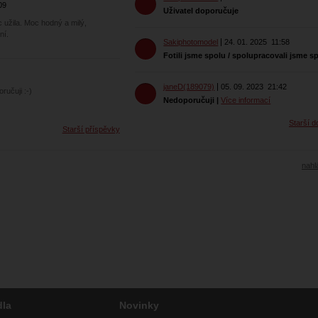
09
Uživatel doporučuje
c užila. Moc hodný a milý,
ní.
Sakiphotomodel
24. 01. 2025
11:58
Fotili jsme spolu / spolupracovali jsme s
janeD(189079)
05. 09. 2023
21:42
ručuji :-)
Nedoporučuji
|
Více informací
Starší d
Starší příspěvky
nahlá
dla
Novinky