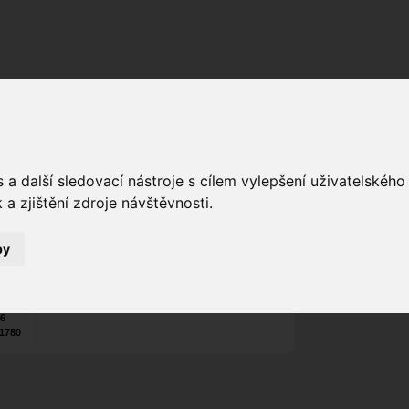
Fórum
Galerie
Události
Blogy
a další sledovací nástroje s cílem vylepšení uživatelskéh
Danielz
Poslat vzkaz
a zjištění zdroje návštěvnosti.
9
Nekontaktován
by
Zařadit do skup
Aktivity uživatel
26
1780