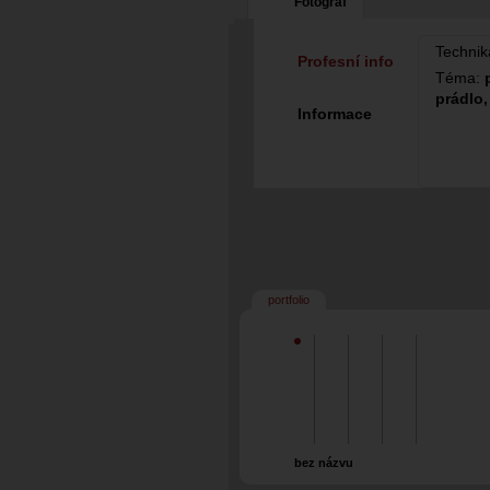
Fotograf
Technik
Profesní info
Téma:
prádlo,
Informace
portfolio
bez názvu