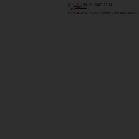
MayaSo
24. 09. 2007
20:13
I přesto že jsme se s Dallem viděli málo mohu ř