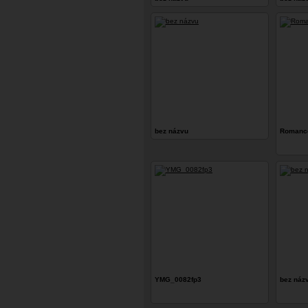
bez názvu
Romance
YMG_0082fp3
bez náz