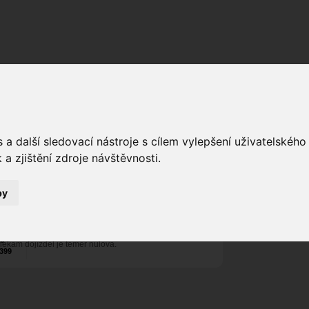
Fórum
Galerie
Události
Blogy
Dall
a další sledovací nástroje s cílem vylepšení uživatelskéh
Poslat vzkaz
a zjištění zdroje návštěvnosti.
Nekontaktován
by
Zařadit do skup
Aktivity uživatel
26
ěkam dojížděl je téměř nulová.
399