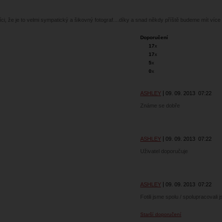
íci, že je to velmi sympatický a šikovný fotograf....díky a snad někdy příště budeme mít více
Doporučení
17
x
17
x
5
x
0
x
ASHLEY
09. 09. 2013
07:22
Známe se dobře
ASHLEY
09. 09. 2013
07:22
Uživatel doporučuje
ASHLEY
09. 09. 2013
07:22
Fotili jsme spolu / spolupracovali 
Starší doporučení