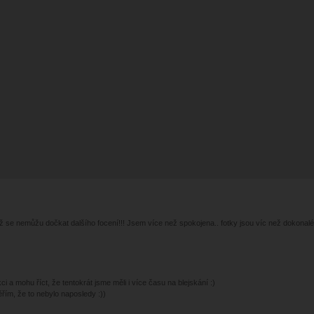
ž se nemůžu dočkat dalšího focení!!! Jsem více než spokojena.. fotky jsou víc než dokonalé
 a mohu říct, že tentokrát jsme měli i více času na blejskání :)
řím, že to nebylo naposledy :))