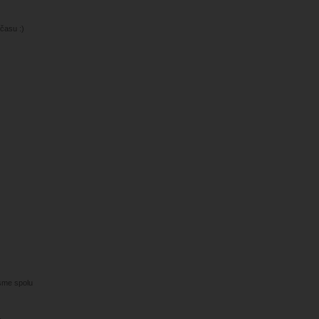
 času :)
jsme spolu