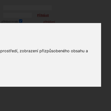
Přihlásit
přihlásit trvale
přihlášení
Zapomenuté heslo?
profil
o prostředí, zobrazení přizpůsobeného obsahu a
in
e