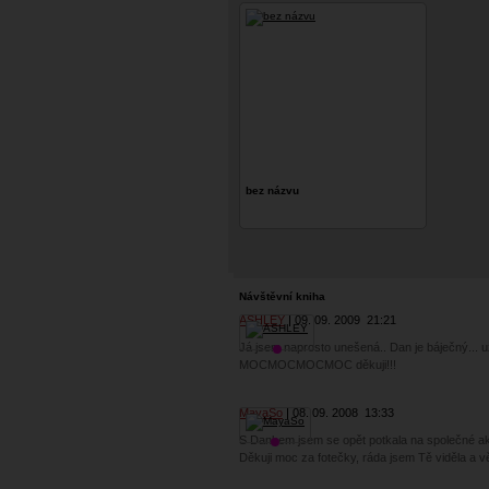
bez názvu
Návštěvní kniha
ASHLEY
09. 09. 2009
21:21
Já jsem naprosto unešená.. Dan je báječný... u
MOCMOCMOCMOC děkuji!!!
MayaSo
08. 09. 2008
13:33
S Dankem jsem se opět potkala na společné akci
Děkuji moc za fotečky, ráda jsem Tě viděla a vě