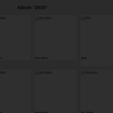
Album "2015"
vu
bez názvu
pjnd
vu
bez názvu
bez názvu