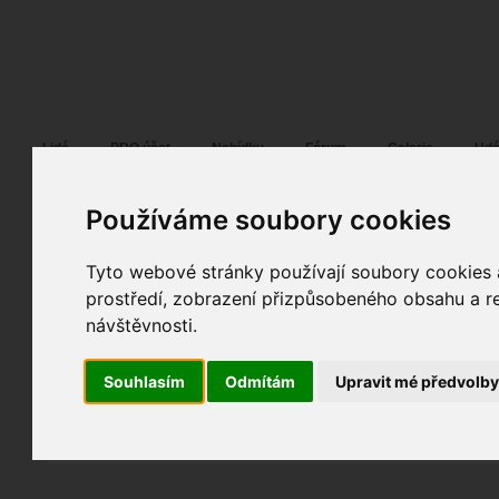
Fotopátračka.cz
Lidé
PRO účet
Nabídky
Fórum
Galerie
Udá
Používáme soubory cookies
Tyto webové stránky používají soubory cookies a
RP-PHOTOLOGY
23. 03. 2012
17:01
móda
prostředí, zobrazení přizpůsobeného obsahu a re
PHOTOLOGY_007
návštěvnosti.
fotografováno
fotky autora
Souhlasím
Odmítám
Upravit mé předvolb
TOPnout fotografii