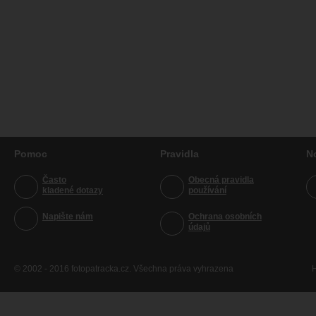
Pomoc
Pravidla
N
Často
Obecná pravidla
kladené dotazy
používání
Napište nám
Ochrana osobních
údajů
© 2002 - 2016 fotopatracka.cz. Všechna práva vyhrazena
H