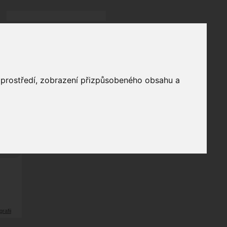
Přihlásit
přihlásit trvale
přihlášení
Zapomenuté heslo?
galerie
o prostředí, zobrazení přizpůsobeného obsahu a
0
odů
grafii