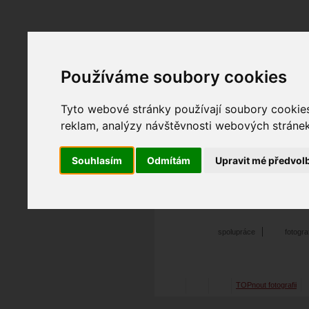
Používáme soubory cookies
Fotopátračka.cz
Lidé
PRO účet
Nabídky
Tyto webové stránky používají soubory cookies 
reklam, analýzy návštěvnosti webových stránek 
Souhlasím
Odmítám
Upravit mé předvol
Erik Cook
02. 04. 2010
16:29
foxi
spolupráce
fotogr
TOPnout fotografii