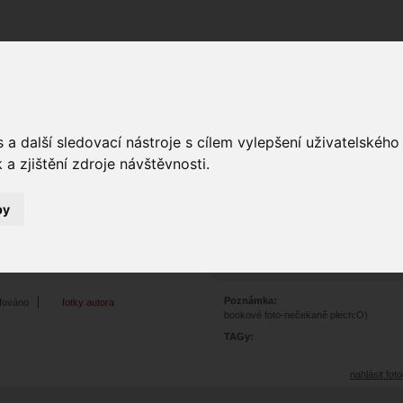
Fórum
Galerie
Události
Blogy
a další sledovací nástroje s cílem vylepšení uživatelskéh
a zjištění zdroje návštěvnosti.
by
ostatní
0
3754
Prohlédnutí:
0
Hodnoceno:
oblíbena
b
Poznámka:
afováno
fotky autora
bookové foto-nečekaně plech:O)
TAGy:
nahlásit foto