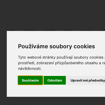
Fotopátračka.cz
Lidé
PRO účet
Nabídky
Fórum
Galerie
Udá
Používáme soubory cookies
Tyto webové stránky používají soubory cookies a
SofiG
17. 07. 2023
11:14
portrét móda glamour ...
prostředí, zobrazení přizpůsobeného obsahu a re
© Tamara Černá SofiG
návštěvnosti.
fotky autora
Souhlasím
Odmítám
Upravit mé předvolb
TOPnout fotografii