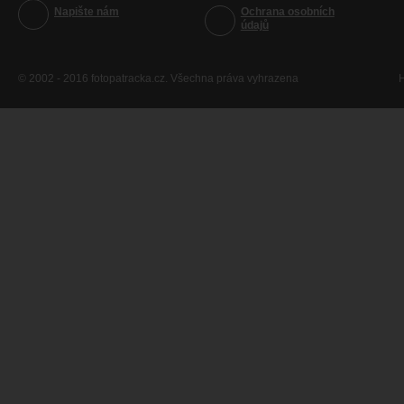
Napište nám
Ochrana osobních
údajů
© 2002 - 2016 fotopatracka.cz. Všechna práva vyhrazena
H