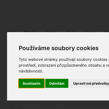
Fotopátračka.cz
Lidé
PRO účet
Nabídky
Fórum
Galerie
Udá
Používáme soubory cookies
Tyto webové stránky používají soubory cookies a
Juraj
02. 03. 2023
07:30
portrét
prostředí, zobrazení přizpůsobeného obsahu a re
Isabela / Koh Tao
návštěvnosti.
fotografováno
fotky autora
Souhlasím
Odmítám
Upravit mé předvolb
TOPnout fotografii