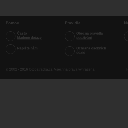
Pomoc
Pravidla
N
Často
Obecná pravidla
kladené dotazy
používání
Napište nám
Ochrana osobních
údajů
© 2002 - 2016 fotopatracka.cz. Všechna práva vyhrazena
H