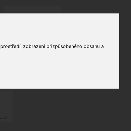
Přihlásit
přihlásit trvale
přihlášení
Zapomenuté heslo?
galerie
o prostředí, zobrazení přizpůsobeného obsahu a
6
odů
grafii