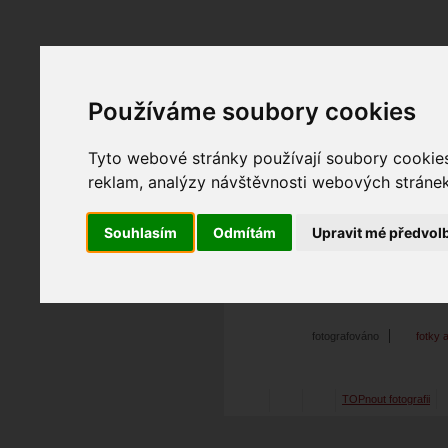
Používáme soubory cookies
Fotopátračka.cz
Lidé
PRO účet
Nabídky
Tyto webové stránky používají soubory cookies 
reklam, analýzy návštěvnosti webových stránek 
Souhlasím
Odmítám
Upravit mé předvol
David.Stana
09. 04. 2019
12:5
bez názvu
fotografováno
fotky 
TOPnout fotografii