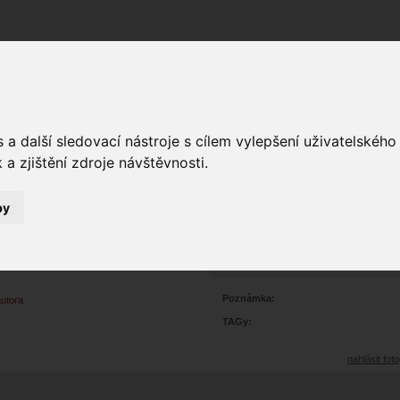
Fórum
Galerie
Události
Blogy
a další sledovací nástroje s cílem vylepšení uživatelskéh
a zjištění zdroje návštěvnosti.
by
4
portrét
3
2619
Prohlédnutí:
3
Hodnoceno:
oblíbena
b
Poznámka:
autora
TAGy:
nahlásit foto