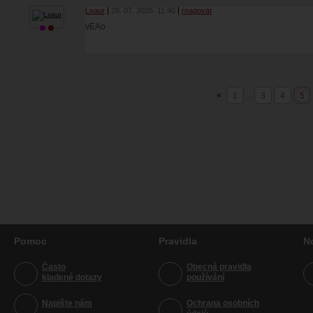
Lsaur
28. 07. 2025
11:40
reagovat
vEAo
«
1
...
3
4
5
Pomoc
Pravidla
N
Často
Obecná pravidla
kladené dotazy
používání
Napište nám
Ochrana osobních