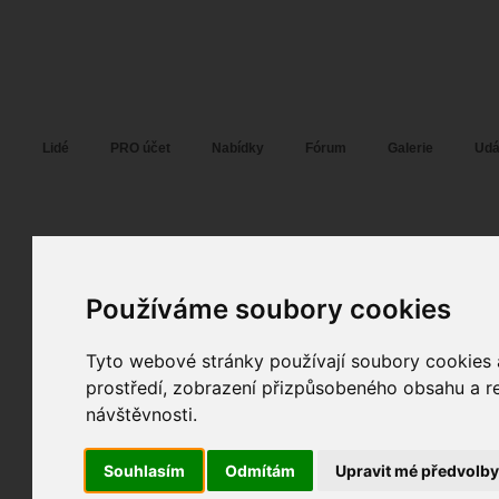
Fotopátračka.cz
Lidé
PRO účet
Nabídky
Fórum
Galerie
Udá
T o m
27. 06. 2017
07:10
portrét móda ostatní
Používáme soubory cookies
Anet B.
Tyto webové stránky používají soubory cookies a
fotografováno
fotky autora
prostředí, zobrazení přizpůsobeného obsahu a re
návštěvnosti.
TOPnout fotografii
Souhlasím
Odmítám
Upravit mé předvolb