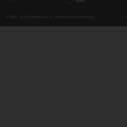
údajů
© 2002 - 2016 fotopatracka.cz. Všechna práva vyhrazena
H