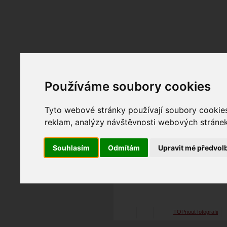
Fotopátračka.cz
Lidé
PRO účet
Nabídky
Používáme soubory cookies
Tyto webové stránky používají soubory cookies 
reklam, analýzy návštěvnosti webových stránek 
T o m
27. 06. 2017
07:10
port
Anet B.
Souhlasím
Odmítám
Upravit mé předvol
fotografováno
fotky 
TOPnout fotografii