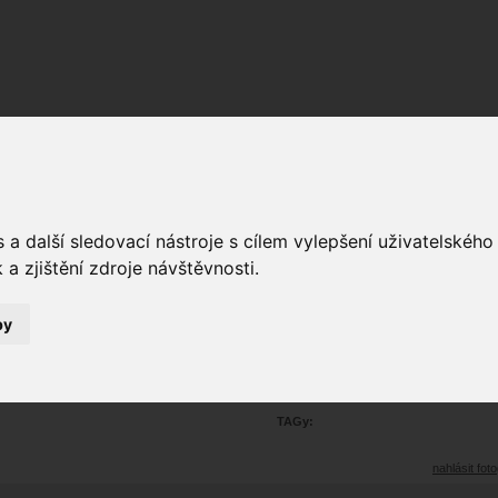
Fórum
Galerie
Události
Blogy
a další sledovací nástroje s cílem vylepšení uživatelskéh
a zjištění zdroje návštěvnosti.
rét móda ostatní
26
Prohlédnutí:
by
14150
oblíbena
b
29
Hodnoceno:
autora
Poznámka:
TAGy:
nahlásit foto