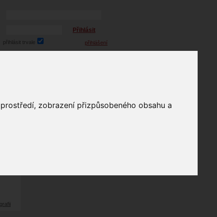
Přihlásit
přihlásit trvale
přihlášení
Zapomenuté heslo?
galerie
o prostředí, zobrazení přizpůsobeného obsahu a
54
odů
grafii