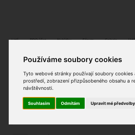
Fotopátračka.cz
Lidé
PRO účet
Nabídky
Fórum
Galerie
Udá
Používáme soubory cookies
Tyto webové stránky používají soubory cookies a
zanfoar
29. 05. 2017
13:42
portrét
prostředí, zobrazení přizpůsobeného obsahu a re
Kristýnka I.
návštěvnosti.
fotografováno
fotky autora
Souhlasím
Odmítám
Upravit mé předvolb
TOPnout fotografii