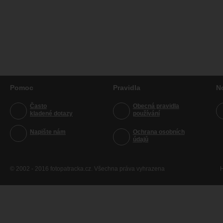
Pomoc
Pravidla
N
Často
Obecná pravidla
kladené dotazy
používání
Napište nám
Ochrana osobních
údajů
© 2002 - 2016 fotopatracka.cz. Všechna práva vyhrazena
H