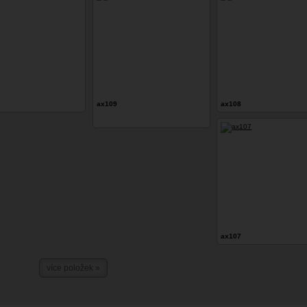
ax109
ax108
ax107
více položek »