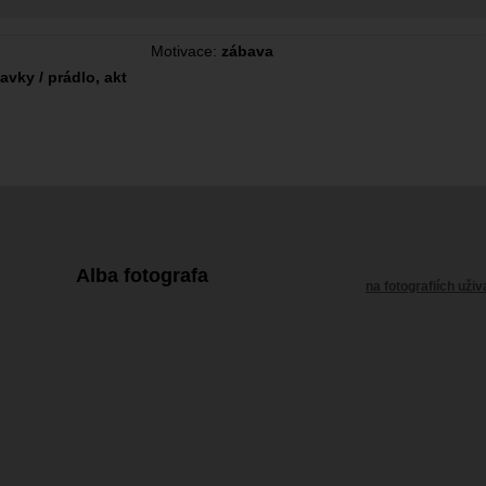
Motivace:
zábava
lavky / prádlo, akt
Alba fotografa
na fotografiích uživ