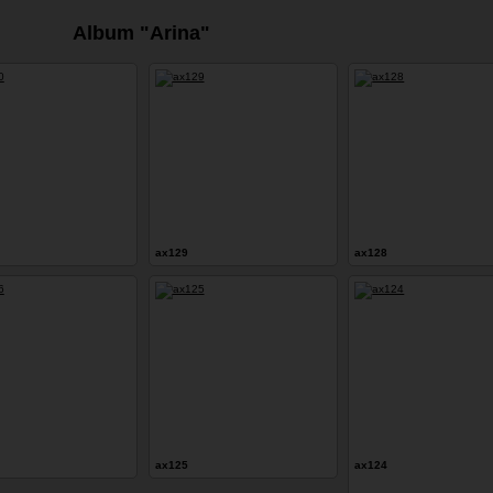
Album "Arina"
ax129
ax128
ax125
ax124