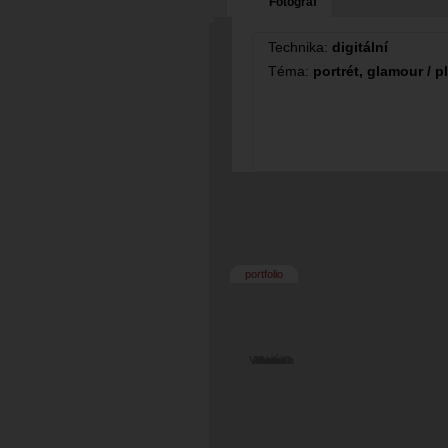
Fotograf
Technika:
digitální
Téma:
portrét, glamour / p
portfolio
Veronika
Anna O
Pavlína
Arina
Anna
Iveta
ka