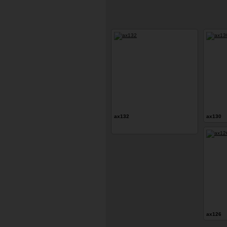
ax132
ax130
ax126