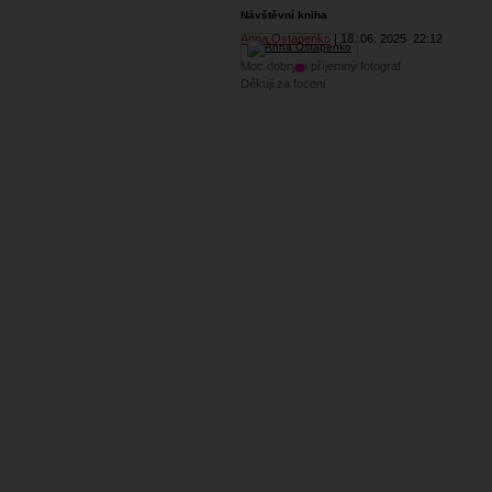
Návštěvní kniha
Anna Ostapenko
18. 06. 2025
22:12
Moc dobry a příjemný fotograf
Děkuji za foceni