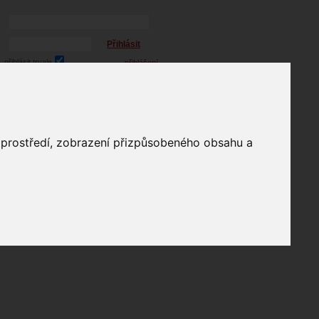
Přihlásit
přihlásit trvale
přihlášení
Zapomenuté heslo?
profil
o prostředí, zobrazení přizpůsobeného obsahu a
in
e