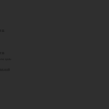
2:11
2:11
jsme spolu
sit profil