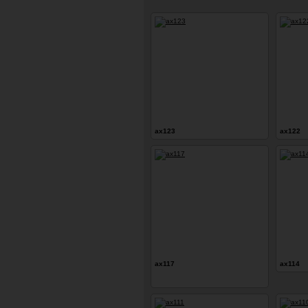
ax123
ax122
ax117
ax114