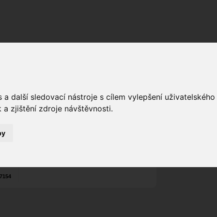
Fórum
Galerie
Události
Blogy
a další sledovací nástroje s cílem vylepšení uživatelskéh
manow
s
Poslat vzkaz
a zjištění zdroje návštěvnosti.
0
Nekontaktován
by
Zařadit do skup
Aktivity uživatel
7154