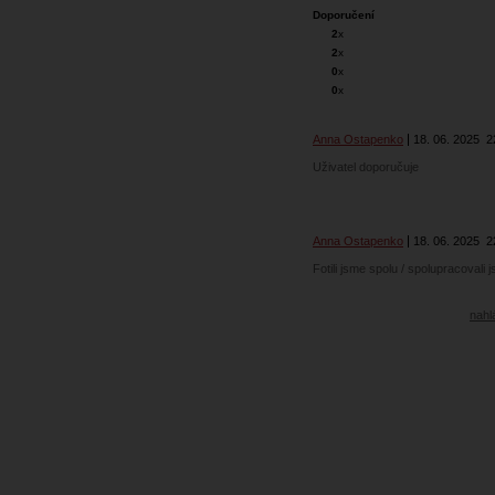
Doporučení
2
x
2
x
0
x
0
x
Anna Ostapenko
18. 06. 2025
2
Uživatel doporučuje
Anna Ostapenko
18. 06. 2025
2
Fotili jsme spolu / spolupracovali 
nahlá