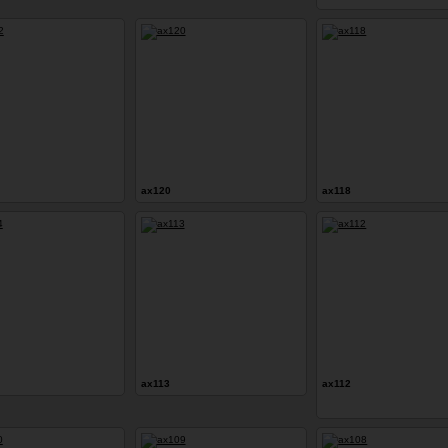
ax120
ax118
ax113
ax112