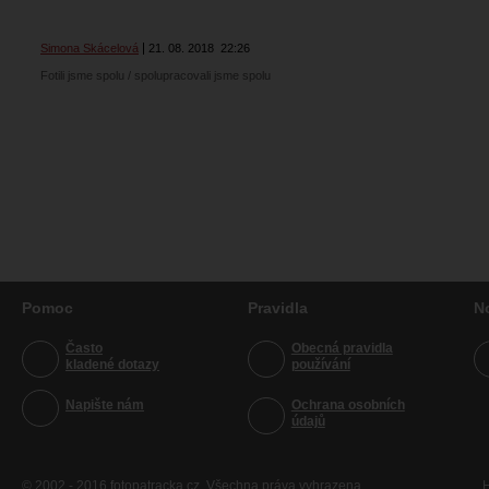
Simona Skácelová
21. 08. 2018
22:26
Fotili jsme spolu / spolupracovali jsme spolu
Pomoc
Pravidla
N
Často
Obecná pravidla
kladené dotazy
používání
Napište nám
Ochrana osobních
údajů
© 2002 - 2016 fotopatracka.cz. Všechna práva vyhrazena
H