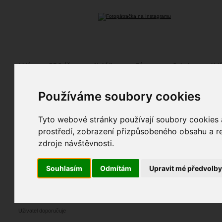
Fotopátračka.cz
Lidé
PRO účet
Nabídky
Fórum
Galerie
Udá
Používáme soubory cookies
fotoreich
25. 05. 2019
14:45
Tyto webové stránky používají soubory cookies a
Uživatel doporučuje
prostředí, zobrazení přizpůsobeného obsahu a re
zdroje návštěvnosti.
fotoreich
25. 05. 2019
14:45
Fotili jsme spolu / spolupracovali jsme spolu
Souhlasím
Odmítám
Upravit mé předvolb
Simona Skácelová
21. 08. 2018
22:26
Uživatel doporučuje