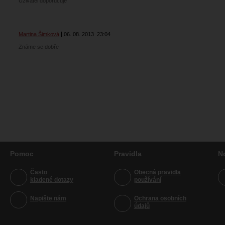
Uživatel doporučuje
Martina Šimková
06. 08. 2013
23:04
Známe se dobře
Pomoc
Pravidla
N
Často
Obecná pravidla
kladené dotazy
používání
Napište nám
Ochrana osobních
údajů