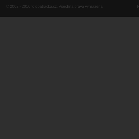
© 2002 - 2016 fotopatracka.cz. Všechna práva vyhrazena
H