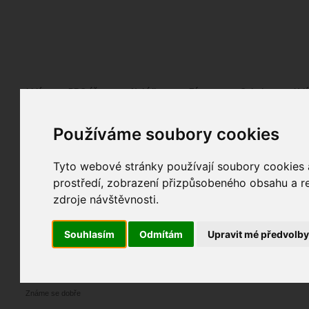
Fotopátračka.cz
Lidé
PRO účet
Nabídky
Fórum
Galerie
Udá
Používáme soubory cookies
Arnwald
17. 08. 2013
19:51
Tyto webové stránky používají soubory cookies a
Známe se dobře
prostředí, zobrazení přizpůsobeného obsahu a re
zdroje návštěvnosti.
Arnwald
17. 08. 2013
19:51
Uživatel doporučuje
Souhlasím
Odmítám
Upravit mé předvolb
Blažís
10. 08. 2013
12:36
Známe se dobře