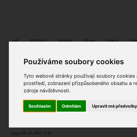
Fotopátračka.cz
Lidé
PRO účet
Nabídky
Fórum
Galerie
Udá
Používáme soubory cookies
mv
02. 06. 2014
20:16
Tyto webové stránky používají soubory cookies a
Uživatel doporučuje
prostředí, zobrazení přizpůsobeného obsahu a re
zdroje návštěvnosti.
Amy
09. 04. 2014
23:21
Souhlasím
Odmítám
Upravit mé předvolb
Fotili jsme spolu / spolupracovali jsme spolu
Diane
06. 03. 2014
17:14