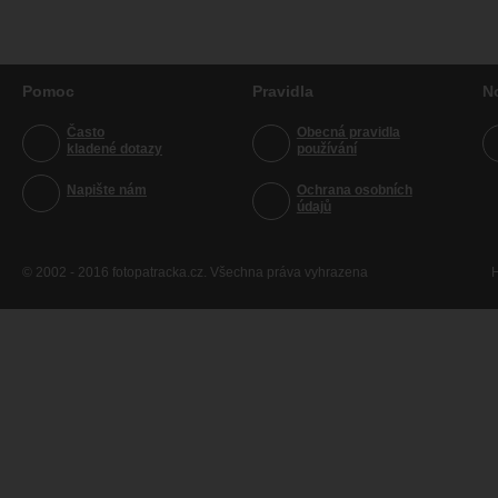
Pomoc
Pravidla
N
Často
Obecná pravidla
kladené dotazy
používání
Napište nám
Ochrana osobních
údajů
© 2002 - 2016 fotopatracka.cz. Všechna práva vyhrazena
H