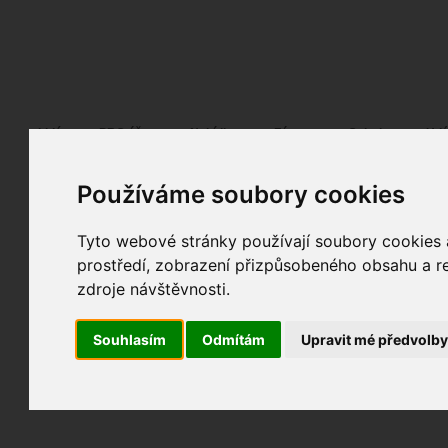
Fotopátračka.cz
Lidé
PRO účet
Nabídky
Fórum
Galerie
Udá
Používáme soubory cookies
Tyto webové stránky používají soubory cookies a
prostředí, zobrazení přizpůsobeného obsahu a re
zdroje návštěvnosti.
Souhlasím
Odmítám
Upravit mé předvolb