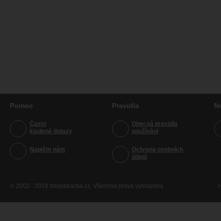
Pomoc
Pravidla
N
Často
Obecná pravidla
kladené dotazy
používání
Napište nám
Ochrana osobních
údajů
© 2002 - 2016 fotopatracka.cz. Všechna práva vyhrazena
H